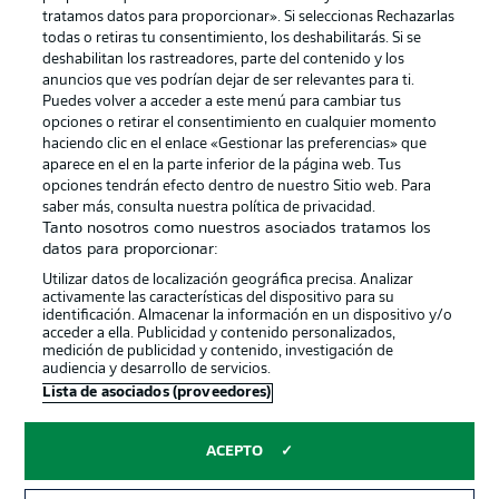
tratamos datos para proporcionar». Si seleccionas Rechazarlas
Publicidad
Aviso legal
todas o retiras tu consentimiento, los deshabilitarás. Si se
Gestionar las preferencias
Declaracion de privacidad
deshabilitan los rastreadores, parte del contenido y los
anuncios que ves podrían dejar de ser relevantes para ti.
Canales
Trabajos
Puedes volver a acceder a este menú para cambiar tus
opciones o retirar el consentimiento en cualquier momento
Jugadores
Condiciones de uso
haciendo clic en el enlace «Gestionar las preferencias» que
Sello Editorial
Contacto
aparece en el en la parte inferior de la página web. Tus
opciones tendrán efecto dentro de nuestro Sitio web. Para
saber más, consulta nuestra política de privacidad.
Tanto nosotros como nuestros asociados tratamos los
datos para proporcionar:
Utilizar datos de localización geográfica precisa. Analizar
activamente las características del dispositivo para su
identificación. Almacenar la información en un dispositivo y/o
acceder a ella. Publicidad y contenido personalizados,
medición de publicidad y contenido, investigación de
audiencia y desarrollo de servicios.
© 2026 Bundesliga-Gruppe GmbH
Lista de asociados (proveedores)
Elegir idioma
ACEPTO
Español