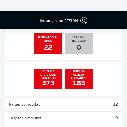
GOLES
ASISTENCIAS
PENALES
ACTUALIZADO
3
0
0
0
Iniciar sesión SESIÓN
DISPAROS AL
PALO /
ARCO
TRAVIESA
22
0
DUELOS
DUELOS
DIVIDIDOS
AÉREOS
GANADOS
GANADOS
373
185
Faltas cometidas
32
Tarjetas amarillas
9