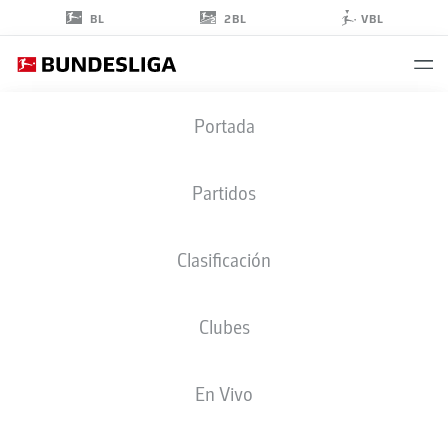
2BL
BL
VBL
SEPP
Portada
VAN DEN BERG
3
Partidos
Clasificación
DEFENSA
Clubes
MAINZ
ESTADÍSTICAS TEMPORADA 2023/2024
GOLES
En Vivo