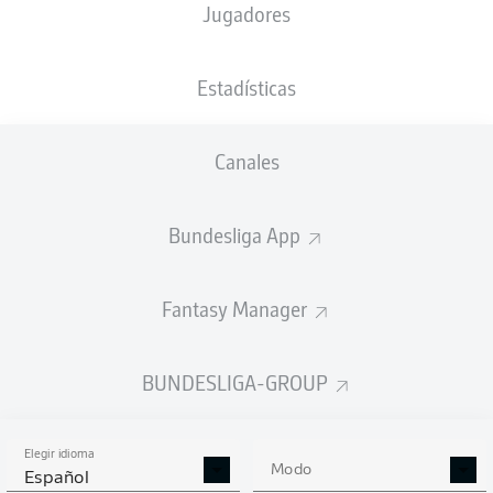
Jugadores
M. Gräfe
Estadísticas
Anuncio
Canales
Bundesliga App
FINAL
Fantasy Manager
Cambio
90'
+ 2
DAN-AXEL
ZAGADOU
BUNDESLIGA-GROUP
GIOVANNI
REYNA
Elegir idioma
Modo
Español