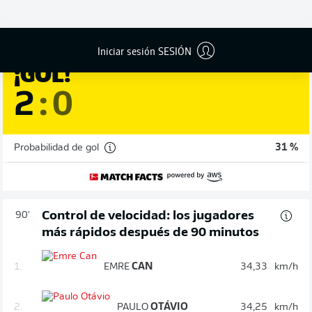
90'
+ 1
Iniciar sesión SESIÓN
JADON
SANCHO
¡GOL!
2
:
0
Probabilidad de gol
31 %
Control de velocidad: los jugadores
90'
más rápidos después de 90 minutos
1.
EMRE
CAN
34,33
km/h
2.
PAULO
OTÁVIO
34,25
km/h