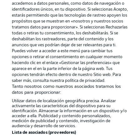
accedemos a datos personales, como datos de navegación o
identificadores únicos, en tu dispositivo. Si seleccionas Acepto,
estarás permitiendo que las tecnologías de rastreo apoyen los
propósitos que se muestran en «nosotros y nuestros socios
tratamos datos para proporcionar». Si seleccionas Rechazarlas
Publicidad
Aviso legal
todas o retiras tu consentimiento, los deshabilitarás. Si se
Gestionar las preferencias
Declaracion de privacidad
deshabilitan los rastreadores, parte del contenido y los
anuncios que ves podrían dejar de ser relevantes para ti.
Canales
Trabajos
Puedes volver a acceder a este menú para cambiar tus
opciones o retirar el consentimiento en cualquier momento
Jugadores
Condiciones de uso
haciendo clic en el enlace «Gestionar las preferencias» que
Sello Editorial
Contacto
aparece en el en la parte inferior de la página web. Tus
opciones tendrán efecto dentro de nuestro Sitio web. Para
saber más, consulta nuestra política de privacidad.
Tanto nosotros como nuestros asociados tratamos los
datos para proporcionar:
Utilizar datos de localización geográfica precisa. Analizar
activamente las características del dispositivo para su
identificación. Almacenar la información en un dispositivo y/o
acceder a ella. Publicidad y contenido personalizados,
medición de publicidad y contenido, investigación de
audiencia y desarrollo de servicios.
© 2026 Bundesliga-Gruppe GmbH
Lista de asociados (proveedores)