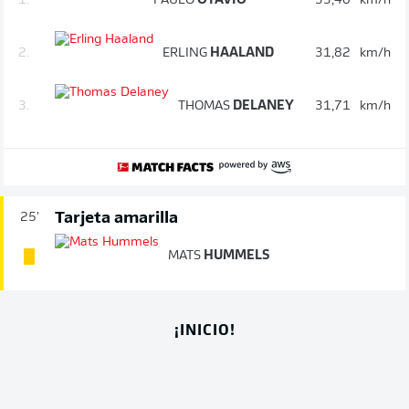
1.
PAULO
OTÁVIO
33,40
km/h
2.
ERLING
HAALAND
31,82
km/h
3.
THOMAS
DELANEY
31,71
km/h
Tarjeta amarilla
25'
MATS
HUMMELS
¡INICIO!