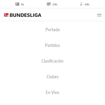
2BL
BL
VBL
MARIN
Portada
PONGRAČIĆ
Partidos
Clasificación
DEFENSA
Clubes
CROATIA
ESTADÍSTICAS TEMPORADA 2022/2023
En Vivo