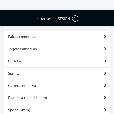
DUELOS
DUELOS
DIVIDIDOS
AÉREOS
GANADOS
GANADOS
0
0
Iniciar sesión SESIÓN
Faltas cometidas
0
Tarjetas amarillas
0
Partidos
0
Sprints
0
Carrera intensiva
0
Distancia recorrida (km)
0
Speed (km/h)
0