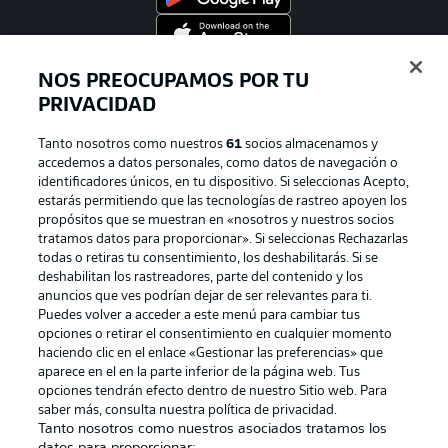
NOS PREOCUPAMOS POR TU
Official Partners
PRIVACIDAD
Tanto nosotros como nuestros
61
socios almacenamos y
accedemos a datos personales, como datos de navegación o
identificadores únicos, en tu dispositivo. Si seleccionas Acepto,
estarás permitiendo que las tecnologías de rastreo apoyen los
propósitos que se muestran en «nosotros y nuestros socios
tratamos datos para proporcionar». Si seleccionas Rechazarlas
todas o retiras tu consentimiento, los deshabilitarás. Si se
deshabilitan los rastreadores, parte del contenido y los
anuncios que ves podrían dejar de ser relevantes para ti.
Publicidad
Aviso legal
Puedes volver a acceder a este menú para cambiar tus
opciones o retirar el consentimiento en cualquier momento
Gestionar las preferencias
Declaracion de privacidad
haciendo clic en el enlace «Gestionar las preferencias» que
aparece en el en la parte inferior de la página web. Tus
Canales
Trabajos
opciones tendrán efecto dentro de nuestro Sitio web. Para
Jugadores
Condiciones de uso
saber más, consulta nuestra política de privacidad.
Tanto nosotros como nuestros asociados tratamos los
Sello Editorial
Contacto