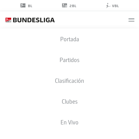
2BL
BL
VBL
PAULO
Portada
OTÁVIO
Partidos
Clasificación
DEFENSA
Clubes
WOLFSBURG
ESTADÍSTICAS TEMPORADA 2022/2023
GOLES
En Vivo