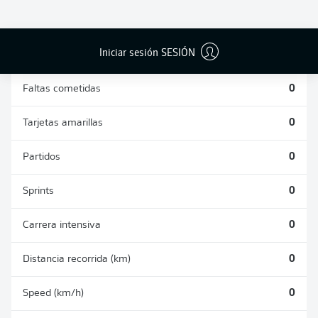
DUELOS
DUELOS
DIVIDIDOS
AÉREOS
GANADOS
GANADOS
0
0
Iniciar sesión SESIÓN
Faltas cometidas
0
Tarjetas amarillas
0
Partidos
0
Sprints
0
Carrera intensiva
0
Distancia recorrida (km)
0
Speed (km/h)
0