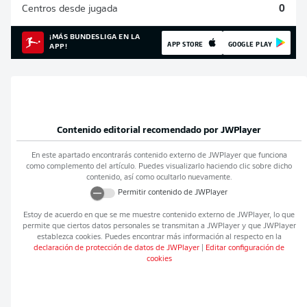
Centros desde jugada
0
¡MÁS BUNDESLIGA EN LA
APP STORE
GOOGLE PLAY
APP!
Contenido editorial recomendado por
JWPlayer
En este apartado encontrarás contenido externo de
JWPlayer
que funciona
como complemento del artículo. Puedes visualizarlo haciendo clic sobre dicho
contenido, así como ocultarlo nuevamente.
Permitir contenido de
JWPlayer
Estoy de acuerdo en que se me muestre contenido externo de
JWPlayer
, lo que
permite que ciertos datos personales se transmitan a
JWPlayer
y que
JWPlayer
establezca cookies. Puedes encontrar más información al respecto en la
declaración de protección de datos de
JWPlayer
|
Editar configuración de
cookies