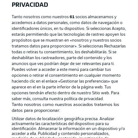
PRIVACIDAD
Tanto nosotros como nuestros
61
socios almacenamos y
accedemos a datos personales, como datos de navegación o
identificadores únicos, en tu dispositivo. Si seleccionas Acepto,
estarás permitiendo que las tecnologías de rastreo apoyen los
propósitos que se muestran en «nosotros y nuestros socios
tratamos datos para proporcionar». Si seleccionas Rechazarlas
Publicidad
Aviso legal
todas o retiras tu consentimiento, los deshabilitarás. Si se
Gestionar las preferencias
Declaracion de privacidad
deshabilitan los rastreadores, parte del contenido y los
anuncios que ves podrían dejar de ser relevantes para ti.
Canales
Trabajos
Puedes volver a acceder a este menú para cambiar tus
opciones o retirar el consentimiento en cualquier momento
Jugadores
Condiciones de uso
haciendo clic en el enlace «Gestionar las preferencias» que
Sello Editorial
Contacto
aparece en el en la parte inferior de la página web. Tus
opciones tendrán efecto dentro de nuestro Sitio web. Para
saber más, consulta nuestra política de privacidad.
Tanto nosotros como nuestros asociados tratamos los
datos para proporcionar:
Utilizar datos de localización geográfica precisa. Analizar
activamente las características del dispositivo para su
identificación. Almacenar la información en un dispositivo y/o
acceder a ella. Publicidad y contenido personalizados,