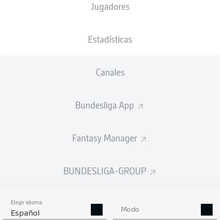
Jugadores
NACIÓN
23.11.1994
TAMAÑO
PESO
BRA
31 AÑOS
173 CM
68 KG
Estadísticas
Competition
Canales
Bundesliga 2
Bundesliga App
Season
Fantasy Manager
ESTADÍSTICAS
BUNDESLIGA-GROUP
TEMPORADA 2022/2023
Elegir idioma
Modo
Español