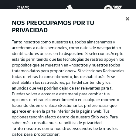
NOS PREOCUPAMOS POR TU
PRIVACIDAD
Tanto nosotros como nuestros
61
socios almacenamos y
accedemos a datos personales, como datos de navegación o
identificadores únicos, en tu dispositivo. Si seleccionas Acepto,
estarás permitiendo que las tecnologías de rastreo apoyen los
Publicidad
Aviso legal
propósitos que se muestran en «nosotros y nuestros socios
tratamos datos para proporcionar». Si seleccionas Rechazarlas
Gestionar las preferencias
Declaracion de privacidad
todas o retiras tu consentimiento, los deshabilitarás. Si se
deshabilitan los rastreadores, parte del contenido y los
Canales
Trabajos
anuncios que ves podrían dejar de ser relevantes para ti.
Jugadores
Condiciones de uso
Puedes volver a acceder a este menú para cambiar tus
opciones o retirar el consentimiento en cualquier momento
Sello Editorial
Contacto
haciendo clic en el enlace «Gestionar las preferencias» que
aparece en el en la parte inferior de la página web. Tus
opciones tendrán efecto dentro de nuestro Sitio web. Para
saber más, consulta nuestra política de privacidad.
Tanto nosotros como nuestros asociados tratamos los
datos para proporcionar: