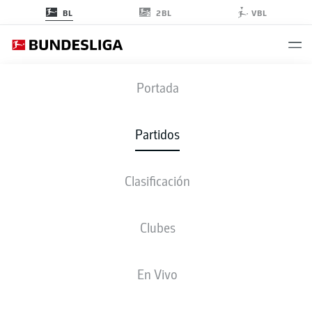
2BL
BL
VBL
BVB
-
WOB
Portada
BVB
WOB
2
0
Partidos
Clasificación
EN VIVO
ALINEACIONES
ESTADÍSTICAS
CLASIFICACIÓN
Clubes
4-2-3-1
4-2-3-1
En Vivo
ONCE INICIAL
BORUSSIA DORTMUND