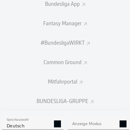
Bundesliga App
STARTELF
SCHWEIZ
Fantasy Manager
Fabian Rieder
Breel Embolo
#BundesligaWIRKT
Dan Ndoye
Michel Aebischer
Common Ground
Mitfahrportal
Granit Xhaka
Remo Freuler
BUNDESLIGA-GRUPPE
Ricardo Rodríguez
Manuel Akanji
Nico Elvedi
Silvan Widmer
Sprachauswahl
Anzeige Modus
Deutsch