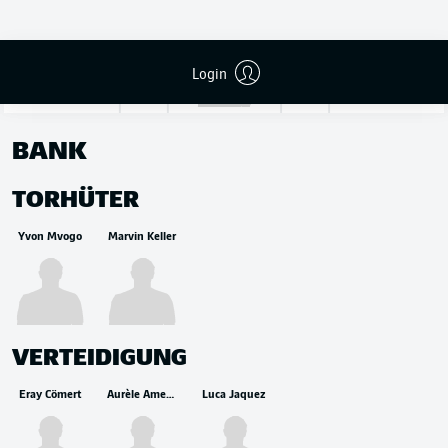
Gregor Kobel
Login
BANK
TORHÜTER
Yvon Mvogo
Marvin Keller
VERTEIDIGUNG
Eray Cömert
Aurèle Amenda
Luca Jaquez