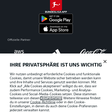
BUNDESLIGA APP
Offizielle Partner
IHRE PRIVATSPHÄRE IST UNS WICHTIG
Wir nutzen unbedingt erforderliche Cookies und funktionale
Cookies, damit unsere Website sicher betrieben werden kann
und ihre Inhalte und Services genutzt werden können. Mit
Klick auf „Alle Cookies akzeptieren“ willigst du ein, dass wir
zudem Performance Cookies, Marketing- und Analyse-
Cookies und Social-Media-Cookies setzen. Diese stammen
teilweise von diesen
Drittanbietern
. Weitere Hinweise findest
du in unserer
Cookie-Richtlinie
oder in den Cookie-
Einstellungen, in denen du auch deine Cookie-Präferenzen
jederzeit
verwalten kannst.