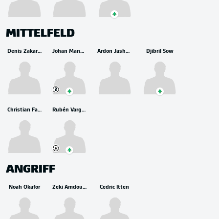
MITTELFELD
Denis Zakaria
Johan Manzambi
Ardon Jashari
Djibril Sow
2
Christian Fassnacht
Rubén Vargas
ANGRIFF
Noah Okafor
Zeki Amdouni
Cedric Itten