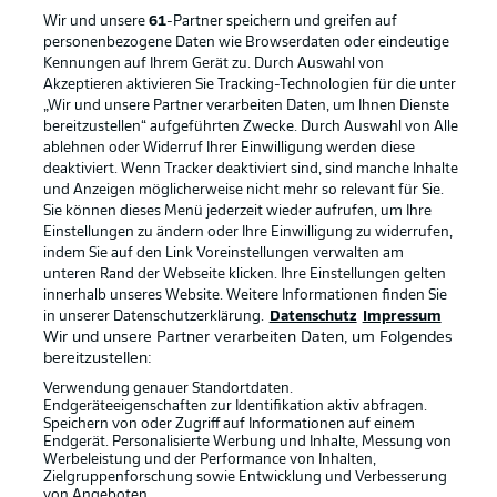
Wir und unsere
61
-Partner speichern und greifen auf
personenbezogene Daten wie Browserdaten oder eindeutige
Kennungen auf Ihrem Gerät zu. Durch Auswahl von
Rechtliche Hinweise
Voreinstellungen verwalten
Akzeptieren aktivieren Sie Tracking-Technologien für die unter
„Wir und unsere Partner verarbeiten Daten, um Ihnen Dienste
Datenschutz
Nutzungsbedingungen
bereitzustellen“ aufgeführten Zwecke. Durch Auswahl von Alle
ablehnen oder Widerruf Ihrer Einwilligung werden diese
Broadcaster
Kontakt
deaktiviert. Wenn Tracker deaktiviert sind, sind manche Inhalte
Jobs
Impressum
und Anzeigen möglicherweise nicht mehr so relevant für Sie.
Sie können dieses Menü jederzeit wieder aufrufen, um Ihre
Partner
Spieler
Einstellungen zu ändern oder Ihre Einwilligung zu widerrufen,
indem Sie auf den Link Voreinstellungen verwalten am
Liveticker
AGB
unteren Rand der Webseite klicken. Ihre Einstellungen gelten
innerhalb unseres Website. Weitere Informationen finden Sie
in unserer Datenschutzerklärung.
Datenschutz
Impressum
Wir und unsere Partner verarbeiten Daten, um Folgendes
bereitzustellen:
Verwendung genauer Standortdaten.
Endgeräteeigenschaften zur Identifikation aktiv abfragen.
Speichern von oder Zugriff auf Informationen auf einem
Endgerät. Personalisierte Werbung und Inhalte, Messung von
Werbeleistung und der Performance von Inhalten,
Zielgruppenforschung sowie Entwicklung und Verbesserung
© 2026 Bundesliga-Gruppe GmbH
von Angeboten.