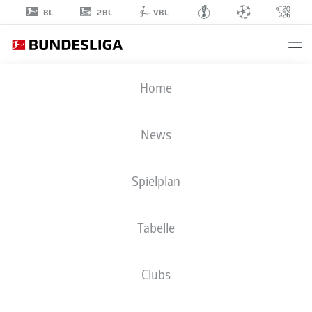
2BL
BL
VBL
KERIM
Home
ALAJBEGOVIĆ
News
Spielplan
ANGRIFF
Tabelle
BAYER 04 LEVERKUSEN
STATISTIK SAISON 2026/2027
TORE
MITSPIELER
Clubs