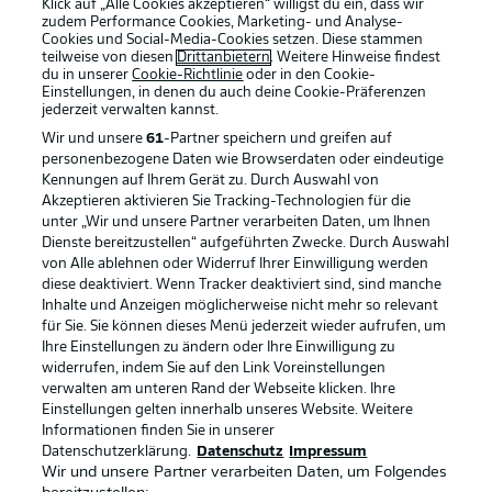
Klick auf „Alle Cookies akzeptieren“ willigst du ein, dass wir
zudem Performance Cookies, Marketing- und Analyse-
Cookies und Social-Media-Cookies setzen. Diese stammen
teilweise von diesen
Drittanbietern
. Weitere Hinweise findest
du in unserer
Cookie-Richtlinie
oder in den Cookie-
Einstellungen, in denen du auch deine Cookie-Präferenzen
jederzeit
verwalten kannst.
Wir und unsere
61
-Partner speichern und greifen auf
personenbezogene Daten wie Browserdaten oder eindeutige
Kennungen auf Ihrem Gerät zu. Durch Auswahl von
Akzeptieren aktivieren Sie Tracking-Technologien für die
unter „Wir und unsere Partner verarbeiten Daten, um Ihnen
Dienste bereitzustellen“ aufgeführten Zwecke. Durch Auswahl
Rechtliche Hinweise
Voreinstellungen verwalten
von Alle ablehnen oder Widerruf Ihrer Einwilligung werden
diese deaktiviert. Wenn Tracker deaktiviert sind, sind manche
Datenschutz
Nutzungsbedingungen
Inhalte und Anzeigen möglicherweise nicht mehr so relevant
Broadcaster
Kontakt
für Sie. Sie können dieses Menü jederzeit wieder aufrufen, um
Ihre Einstellungen zu ändern oder Ihre Einwilligung zu
Jobs
Impressum
widerrufen, indem Sie auf den Link Voreinstellungen
verwalten am unteren Rand der Webseite klicken. Ihre
Partner
Spieler
Einstellungen gelten innerhalb unseres Website. Weitere
Liveticker
AGB
Informationen finden Sie in unserer
Datenschutzerklärung.
Datenschutz
Impressum
Wir und unsere Partner verarbeiten Daten, um Folgendes