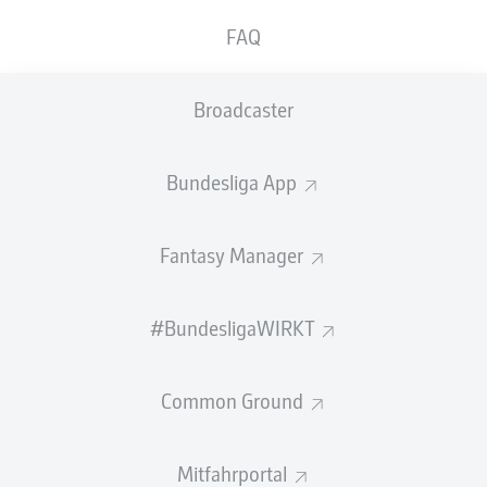
GEW.
GEW.
FAQ
ZWEIKÄMPFE
KOPFDUELLE
0
0
Broadcaster
Begangene Fouls
0
Bundesliga App
Gelbe Karten
0
Einsätze
0
Fantasy Manager
Sprints
0
#BundesligaWIRKT
Intensive Läufe
0
Common Ground
Laufdistanz (km)
0
Speed (km/h)
0
Mitfahrportal