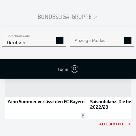
NOCH MEHR BUNDESLIGA
APP STORE
GOOGLE PLAY
IN DER APP!
BUNDESLIGA-GRUPPE
NEWS
Sprachauswahl
Anzeige Modus
Deutsch
Login
Yann Sommer verlässt den FC Bayern
Saisonbilanz: Die bes
2022/23
ALLE ARTIKEL →