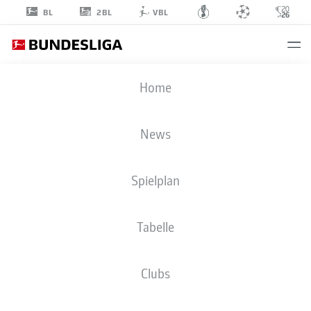
2BL
BL
VBL
YANN
Home
SOMMER
27
News
Spielplan
TORHÜTER
Tabelle
FC BAYERN MÜNCHEN
STATISTIK SAISON 2023/2024
TORE
Clubs