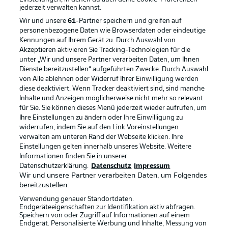
jederzeit
verwalten kannst.
Wir und unsere
61
-Partner speichern und greifen auf
personenbezogene Daten wie Browserdaten oder eindeutige
Kennungen auf Ihrem Gerät zu. Durch Auswahl von
Akzeptieren aktivieren Sie Tracking-Technologien für die
unter „Wir und unsere Partner verarbeiten Daten, um Ihnen
Dienste bereitzustellen“ aufgeführten Zwecke. Durch Auswahl
Rechtliche Hinweise
Voreinstellungen verwalten
von Alle ablehnen oder Widerruf Ihrer Einwilligung werden
diese deaktiviert. Wenn Tracker deaktiviert sind, sind manche
Datenschutz
Nutzungsbedingungen
Inhalte und Anzeigen möglicherweise nicht mehr so relevant
Broadcaster
Kontakt
für Sie. Sie können dieses Menü jederzeit wieder aufrufen, um
Ihre Einstellungen zu ändern oder Ihre Einwilligung zu
Jobs
Impressum
widerrufen, indem Sie auf den Link Voreinstellungen
verwalten am unteren Rand der Webseite klicken. Ihre
Partner
Spieler
Einstellungen gelten innerhalb unseres Website. Weitere
Liveticker
AGB
Informationen finden Sie in unserer
Datenschutzerklärung.
Datenschutz
Impressum
Wir und unsere Partner verarbeiten Daten, um Folgendes
bereitzustellen:
Verwendung genauer Standortdaten.
Endgeräteeigenschaften zur Identifikation aktiv abfragen.
Speichern von oder Zugriff auf Informationen auf einem
Endgerät. Personalisierte Werbung und Inhalte, Messung von