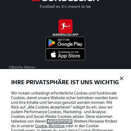
Football as it's meant to be
BUNDESLIGA APP
Offizielle Partner
IHRE PRIVATSPHÄRE IST UNS WICHTIG
Wir nutzen unbedingt erforderliche Cookies und funktionale
Cookies, damit unsere Website sicher betrieben werden kann
und ihre Inhalte und Services genutzt werden können. Mit
Klick auf „Alle Cookies akzeptieren“ willigst du ein, dass wir
zudem Performance Cookies, Marketing- und Analyse-
Cookies und Social-Media-Cookies setzen. Diese stammen
teilweise von diesen
Drittanbietern
. Weitere Hinweise findest
du in unserer
Cookie-Richtlinie
oder in den Cookie-
Einstellungen, in denen du auch deine Cookie-Präferenzen