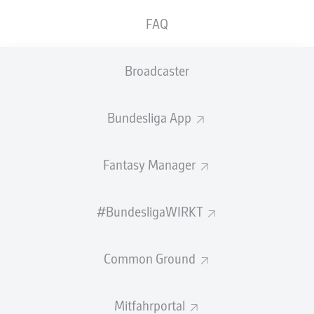
ABGEWEHRTE
EIGENTORE
PÄSSE
FAQ
SCHÜSSE
0
0
0
Broadcaster
Einsätze
0
Bundesliga App
Sprints
0
Intensive Läufe
0
Fantasy Manager
Laufdistanz (km)
0
#BundesligaWIRKT
Speed (km/h)
0
Common Ground
Begangene Fouls
0
Gelbe Karten
0
Mitfahrportal