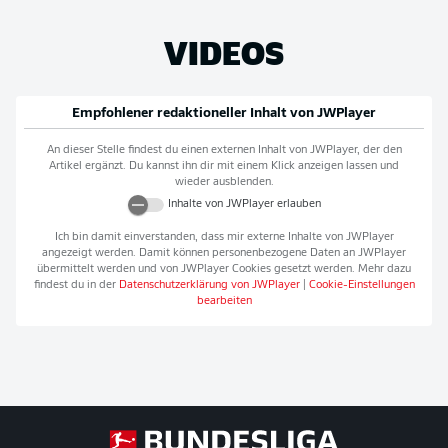
VIDEOS
Empfohlener redaktioneller Inhalt von
JWPlayer
An dieser Stelle findest du einen externen Inhalt von
JWPlayer
, der den
Artikel ergänzt. Du kannst ihn dir mit einem Klick anzeigen lassen und
wieder ausblenden.
Inhalte von
JWPlayer
erlauben
Ich bin damit einverstanden, dass mir externe Inhalte von
JWPlayer
angezeigt werden. Damit können personenbezogene Daten an
JWPlayer
übermittelt werden und von
JWPlayer
Cookies gesetzt werden. Mehr dazu
findest du in der
Datenschutzerklärung von
JWPlayer
|
Cookie-Einstellungen
bearbeiten