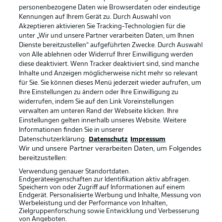
personenbezogene Daten wie Browserdaten oder eindeutige
Kennungen auf Ihrem Gerät zu. Durch Auswahl von
Akzeptieren aktivieren Sie Tracking-Technologien für die
unter „Wir und unsere Partner verarbeiten Daten, um Ihnen
Dienste bereitzustellen“ aufgeführten Zwecke. Durch Auswahl
Rechtliche Hinweise
Voreinstellungen verwalten
von Alle ablehnen oder Widerruf Ihrer Einwilligung werden
diese deaktiviert. Wenn Tracker deaktiviert sind, sind manche
Datenschutz
Nutzungsbedingungen
Inhalte und Anzeigen möglicherweise nicht mehr so relevant
Kontakt
Jobs
für Sie. Sie können dieses Menü jederzeit wieder aufrufen, um
Ihre Einstellungen zu ändern oder Ihre Einwilligung zu
Impressum
Partner
widerrufen, indem Sie auf den Link Voreinstellungen
verwalten am unteren Rand der Webseite klicken. Ihre
Spieler
Liveticker
Einstellungen gelten innerhalb unseres Website. Weitere
AGB
Informationen finden Sie in unserer
Datenschutzerklärung.
Datenschutz
Impressum
Wir und unsere Partner verarbeiten Daten, um Folgendes
bereitzustellen:
Verwendung genauer Standortdaten.
Endgeräteeigenschaften zur Identifikation aktiv abfragen.
Speichern von oder Zugriff auf Informationen auf einem
Endgerät. Personalisierte Werbung und Inhalte, Messung von
Werbeleistung und der Performance von Inhalten,
Zielgruppenforschung sowie Entwicklung und Verbesserung
von Angeboten.