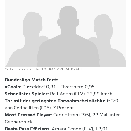
Cedric Itten erzielt das 3:0
- IMAGO/UWE KRAFT
Bundesliga Match Facts
xGoals
: Düsseldorf 0,81 - Elversberg 0,95
Schnellster Spieler
: Raif Adam (ELV), 33,89 km/h
Tor mit der geringsten Torwahrscheinlichkeit
: 3:0
von Cedric Itten (F95), 7 Prozent
Most Pressed Player
: Cedric Itten (F95), 22 Mal unter
Gegnerdruck
Beste Pass Effizienz
: Amara Condé (ELV), +2,01