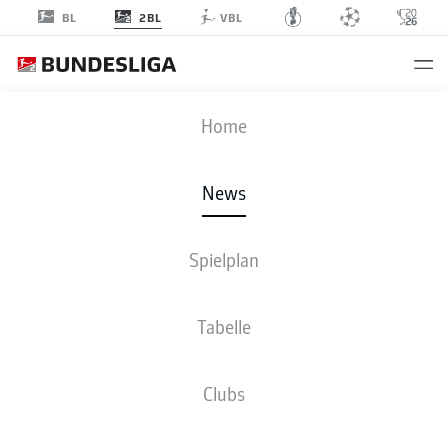
2BL
BL
VBL
Anzeige
Home
News
Spielplan
Tabelle
Clubs
DOPPELPACKER ITTEN SCHOCKT DIE ELV