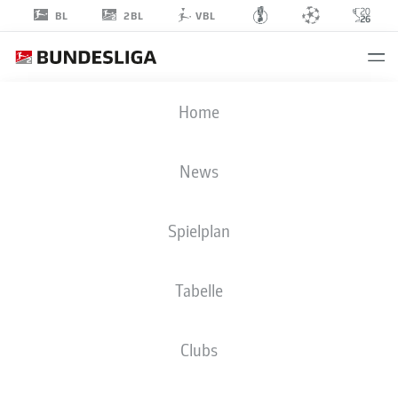
2BL
BL
VBL
NOEL
Home
ASEKO NKILI
News
Spielplan
MITTELFELD
Tabelle
HANNOVER 96
STATISTIK SAISON 2026/2027
TORE
MITSPIELER
Clubs