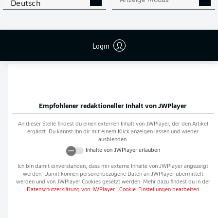
Anzeige Modus
Deutsch
Flanken
0
NOCH MEHR BUNDESLIGA
APP STORE
GOOGLE PLAY
Login
IN DER APP!
Empfohlener redaktioneller Inhalt von
JWPlayer
An dieser Stelle findest du einen externen Inhalt von
JWPlayer
, der den Artikel
ergänzt. Du kannst ihn dir mit einem Klick anzeigen lassen und wieder
ausblenden.
Inhalte von
JWPlayer
erlauben
Ich bin damit einverstanden, dass mir externe Inhalte von
JWPlayer
angezeigt
werden. Damit können personenbezogene Daten an
JWPlayer
übermittelt
werden und von
JWPlayer
Cookies gesetzt werden. Mehr dazu findest du in der
Datenschutzerklärung von
JWPlayer
|
Cookie-Einstellungen bearbeiten