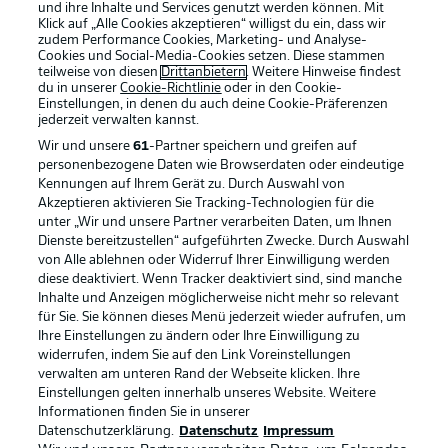
und ihre Inhalte und Services genutzt werden können. Mit
Klick auf „Alle Cookies akzeptieren“ willigst du ein, dass wir
zudem Performance Cookies, Marketing- und Analyse-
Cookies und Social-Media-Cookies setzen. Diese stammen
teilweise von diesen
Drittanbietern
. Weitere Hinweise findest
du in unserer
Cookie-Richtlinie
oder in den Cookie-
Einstellungen, in denen du auch deine Cookie-Präferenzen
jederzeit
verwalten kannst.
Wir und unsere
61
-Partner speichern und greifen auf
personenbezogene Daten wie Browserdaten oder eindeutige
Kennungen auf Ihrem Gerät zu. Durch Auswahl von
Akzeptieren aktivieren Sie Tracking-Technologien für die
unter „Wir und unsere Partner verarbeiten Daten, um Ihnen
Dienste bereitzustellen“ aufgeführten Zwecke. Durch Auswahl
Rechtliche Hinweise
Voreinstellungen verwalten
von Alle ablehnen oder Widerruf Ihrer Einwilligung werden
diese deaktiviert. Wenn Tracker deaktiviert sind, sind manche
Datenschutz
Nutzungsbedingungen
Inhalte und Anzeigen möglicherweise nicht mehr so relevant
Kontakt
Jobs
für Sie. Sie können dieses Menü jederzeit wieder aufrufen, um
Ihre Einstellungen zu ändern oder Ihre Einwilligung zu
Impressum
Partner
widerrufen, indem Sie auf den Link Voreinstellungen
verwalten am unteren Rand der Webseite klicken. Ihre
Spieler
Liveticker
Einstellungen gelten innerhalb unseres Website. Weitere
AGB
Informationen finden Sie in unserer
Datenschutzerklärung.
Datenschutz
Impressum