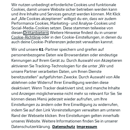
Wir nutzen unbedingt erforderliche Cookies und funktionale
Cookies, damit unsere Website sicher betrieben werden kann
und ihre Inhalte und Services genutzt werden können. Mit Klick
auf „Alle Cookies akzeptieren“ willigst du ein, dass wir zudem
Performance Cookies, Marketing- und Analyse-Cookies und
Social-Media-Cookies setzen. Diese stammen teilweise von
Rechtliche Hinweise
Voreinstellungen verwalten
diesen
Drittanbietern
. Weitere Hinweise findest du in unserer
Cookie-Richtlinie
oder in den Cookie-Einstellungen, in denen du
Datenschutz
Nutzungsbedingungen
auch deine Cookie-Präferenzen jederzeit
verwalten kannst.
Kontakt
Jobs
Wir und unsere
61
-Partner speichern und greifen auf
personenbezogene Daten wie Browserdaten oder eindeutige
Impressum
Partner
Kennungen auf Ihrem Gerät zu. Durch Auswahl von Akzeptieren
aktivieren Sie Tracking-Technologien für die unter „Wir und
Spieler
Liveticker
unsere Partner verarbeiten Daten, um Ihnen Dienste
AGB
bereitzustellen“ aufgeführten Zwecke. Durch Auswahl von Alle
ablehnen oder Widerruf Ihrer Einwilligung werden diese
deaktiviert. Wenn Tracker deaktiviert sind, sind manche Inhalte
und Anzeigen möglicherweise nicht mehr so relevant für Sie. Sie
können dieses Menü jederzeit wieder aufrufen, um Ihre
Einstellungen zu ändern oder Ihre Einwilligung zu widerrufen,
indem Sie auf den Link Voreinstellungen verwalten am unteren
Rand der Webseite klicken. Ihre Einstellungen gelten innerhalb
unseres Website. Weitere Informationen finden Sie in unserer
Datenschutzerklärung.
Datenschutz
Impressum