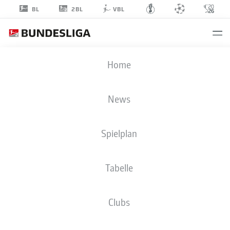
2BL
BL
VBL
MAXIMILIAN
Home
ARNOLD
27
News
Spielplan
MITTELFELD
Tabelle
VFL WOLFSBURG
STATISTIK SAISON 2025/2026
TORE
Clubs