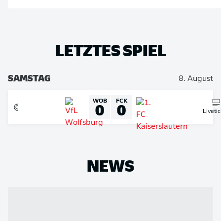
LETZTES SPIEL
SAMSTAG
8. August
WOB
FCK
0
0
Liveti
NEWS