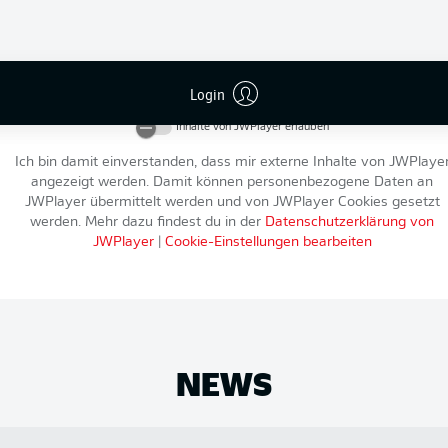
An dieser Stelle findest du einen externen Inhalt von
JWPlayer
, der d
Artikel ergänzt. Du kannst ihn dir mit einem Klick anzeigen lassen u
Login
wieder ausblenden.
Inhalte von
JWPlayer
erlauben
Ich bin damit einverstanden, dass mir externe Inhalte von
JWPlaye
angezeigt werden. Damit können personenbezogene Daten an
JWPlayer
übermittelt werden und von
JWPlayer
Cookies gesetzt
werden. Mehr dazu findest du in der
Datenschutzerklärung von
JWPlayer
|
Cookie-Einstellungen bearbeiten
NEWS