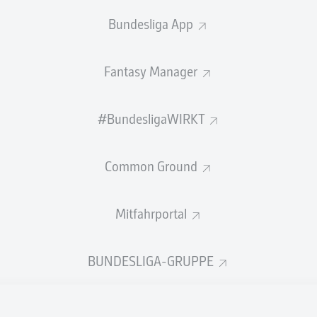
0
Gelbe Karten
Bundesliga App
Einsätze
Fantasy Manager
Sprints
Intensive Läufe
#BundesligaWIRKT
Laufdistanz (km)
Common Ground
Speed (km/h)
Mitfahrportal
Flanken
NOCH MEHR BUNDESLIGA IN 
BUNDESLIGA-GRUPPE
Empfohlener redaktioneller Inhalt von
JWPlayer