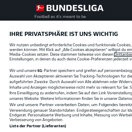
Football as it's meant to be
Offizielle Partner
IHRE PRIVATSPHÄRE IST UNS WICHTIG
Wir nutzen unbedingt erforderliche Cookies und funktionale Cookies,
werden können. Mit Klick auf „Alle Cookies akzeptieren“ willigst du 
Media-Cookies setzen. Diese stammen teilweise von diesen
Drittanbi
Einstellungen, in denen du auch deine Cookie-Präferenzen jederzeit
v
Wir und unsere
61
-Partner speichern und greifen auf personenbezo
Auswahl von Akzeptieren aktivieren Sie Tracking-Technologien für die
aufgeführten Zwecke. Durch Auswahl von Alle ablehnen oder Widerruf 
Inhalte und Anzeigen möglicherweise nicht mehr so relevant für Sie. 
Ihre Einwilligung zu widerrufen, indem Sie auf den Link Voreinstellu
unseres Website. Weitere Informationen finden Sie in unserer Datens
Wir und unsere Partner verarbeiten Daten, um Folgendes bereitz
Verwendung genauer Standortdaten. Endgeräteeigenschaften zur Ident
Endgerät. Personalisierte Werbung und Inhalte, Messung von Werbel
© 2026 Bundesliga-Gruppe GmbH
Verbesserung von Angeboten.
Liste der Partner (Lieferanten)