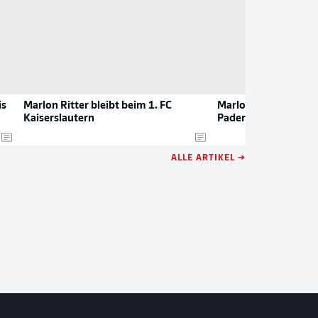
is
Marlon Ritter bleibt beim 1. FC
Marlon Ritter verläs
Kaiserslautern
Paderborn
ALLE ARTIKEL →