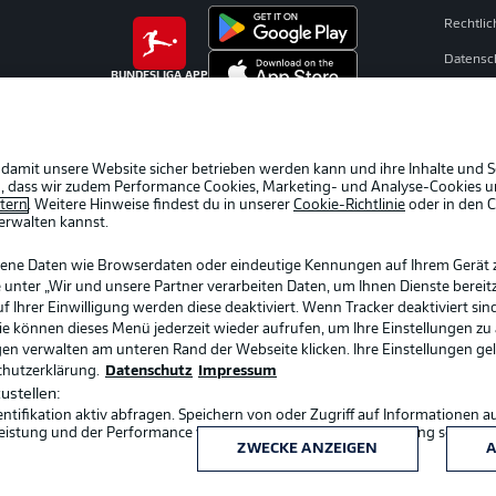
Rechtli
Datensc
BUNDESLIGA APP
Kontakt
Impres
Spieler
 damit unsere Website sicher betrieben werden kann und ihre Inhalte und S
ein, dass wir zudem Performance Cookies, Marketing- und Analyse-Cookies u
AGB
etern
. Weitere Hinweise findest du in unserer
Cookie-Richtlinie
oder in den 
erwalten kannst.
gene Daten wie Browserdaten oder eindeutige Kennungen auf Ihrem Gerät 
 unter „Wir und unsere Partner verarbeiten Daten, um Ihnen Dienste bereitz
Ihrer Einwilligung werden diese deaktiviert. Wenn Tracker deaktiviert sin
Sie können dieses Menü jederzeit wieder aufrufen, um Ihre Einstellungen zu
ngen verwalten am unteren Rand der Webseite klicken. Ihre Einstellungen ge
chutzerklärung.
Datenschutz
Impressum
ustellen:
ifikation aktiv abfragen. Speichern von oder Zugriff auf Informationen a
Sprachauswahl
eistung und der Performance von Inhalten, Zielgruppenforschung sowie E
Deutsch
ZWECKE ANZEIGEN
A