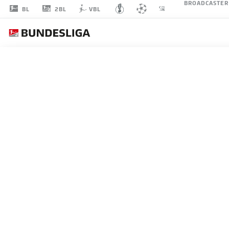
BROADCASTER
2BL
BL
VBL
MARLON
RITTER
7
MITTELFELD
1. FC KAISERSLAUTERN
STATISTIK SAISON 2019/2020
TORE