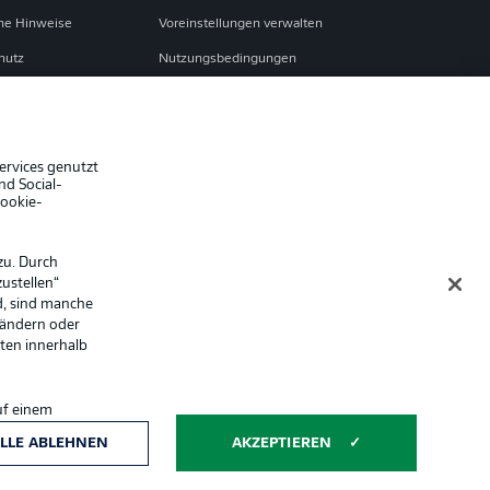
che Hinweise
Voreinstellungen verwalten
hutz
Nutzungsbedingungen
Jobs
sum
Partner
Liveticker
ervices genutzt
nd Social-
Cookie-
zu. Durch
ustellen“
d, sind manche
 ändern oder
lten innerhalb
uf einem
ntwicklung und
Anzeige Modus
LLE ABLEHNEN
AKZEPTIEREN