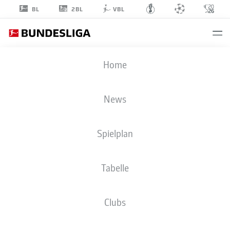
2BL
BL
VBL
GIANLUCA
Home
SWAJKOWSKI
39
News
Spielplan
VERTEIDIGUNG
Tabelle
ROT-WEISS ESSEN
STATISTIK SAISON 2025/2026
TORE
Clubs