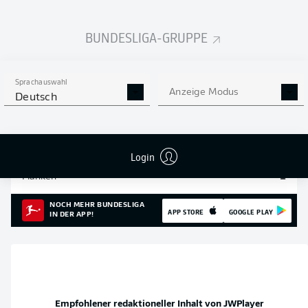
Einsätze
2
BUNDESLIGA-GRUPPE
Sprints
9
Intensive Läufe
49
Sprachauswahl
Anzeige Modus
Deutsch
Laufdistanz (km)
15.6
Speed (km/h)
30.54
Login
Flanken
1
NOCH MEHR BUNDESLIGA
APP STORE
GOOGLE PLAY
IN DER APP!
Empfohlener redaktioneller Inhalt von
JWPlayer