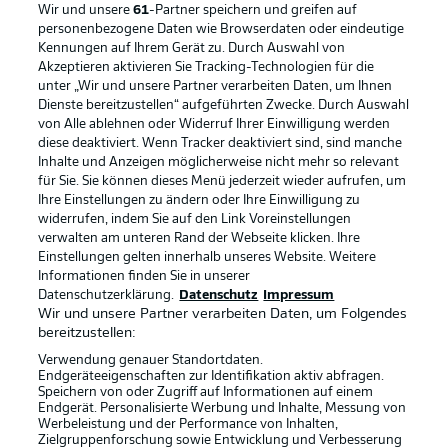
Wir und unsere
61
-Partner speichern und greifen auf
personenbezogene Daten wie Browserdaten oder eindeutige
Kennungen auf Ihrem Gerät zu. Durch Auswahl von
Akzeptieren aktivieren Sie Tracking-Technologien für die
unter „Wir und unsere Partner verarbeiten Daten, um Ihnen
Dienste bereitzustellen“ aufgeführten Zwecke. Durch Auswahl
Rechtliche Hinweise
Voreinstellungen verwalten
von Alle ablehnen oder Widerruf Ihrer Einwilligung werden
diese deaktiviert. Wenn Tracker deaktiviert sind, sind manche
Datenschutz
Nutzungsbedingungen
Inhalte und Anzeigen möglicherweise nicht mehr so relevant
Broadcaster
Kontakt
für Sie. Sie können dieses Menü jederzeit wieder aufrufen, um
Ihre Einstellungen zu ändern oder Ihre Einwilligung zu
Jobs
Impressum
widerrufen, indem Sie auf den Link Voreinstellungen
verwalten am unteren Rand der Webseite klicken. Ihre
Partner
Spieler
Einstellungen gelten innerhalb unseres Website. Weitere
Liveticker
AGB
Informationen finden Sie in unserer
Datenschutzerklärung.
Datenschutz
Impressum
Wir und unsere Partner verarbeiten Daten, um Folgendes
bereitzustellen:
Verwendung genauer Standortdaten.
Endgeräteeigenschaften zur Identifikation aktiv abfragen.
Speichern von oder Zugriff auf Informationen auf einem
Endgerät. Personalisierte Werbung und Inhalte, Messung von
Werbeleistung und der Performance von Inhalten,
Zielgruppenforschung sowie Entwicklung und Verbesserung