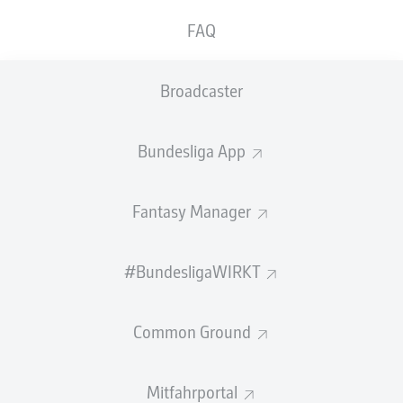
GEW.
GEW.
FAQ
ZWEIKÄMPFE
KOPFDUELLE
0
0
Broadcaster
Begangene Fouls
0
Bundesliga App
Gelbe Karten
0
Einsätze
0
Fantasy Manager
Sprints
0
#BundesligaWIRKT
Intensive Läufe
0
Common Ground
Laufdistanz (km)
0
Speed (km/h)
0
Mitfahrportal