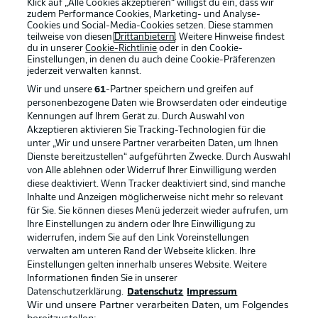
Klick auf „Alle Cookies akzeptieren“ willigst du ein, dass wir
zudem Performance Cookies, Marketing- und Analyse-
Cookies und Social-Media-Cookies setzen. Diese stammen
teilweise von diesen
Drittanbietern
. Weitere Hinweise findest
du in unserer
Cookie-Richtlinie
oder in den Cookie-
Einstellungen, in denen du auch deine Cookie-Präferenzen
jederzeit
verwalten kannst.
Wir und unsere
61
-Partner speichern und greifen auf
personenbezogene Daten wie Browserdaten oder eindeutige
Kennungen auf Ihrem Gerät zu. Durch Auswahl von
Akzeptieren aktivieren Sie Tracking-Technologien für die
unter „Wir und unsere Partner verarbeiten Daten, um Ihnen
Dienste bereitzustellen“ aufgeführten Zwecke. Durch Auswahl
Rechtliche Hinweise
Voreinstellungen verwalten
von Alle ablehnen oder Widerruf Ihrer Einwilligung werden
diese deaktiviert. Wenn Tracker deaktiviert sind, sind manche
Datenschutz
Nutzungsbedingungen
Inhalte und Anzeigen möglicherweise nicht mehr so relevant
Broadcaster
Kontakt
für Sie. Sie können dieses Menü jederzeit wieder aufrufen, um
Ihre Einstellungen zu ändern oder Ihre Einwilligung zu
Jobs
Impressum
widerrufen, indem Sie auf den Link Voreinstellungen
verwalten am unteren Rand der Webseite klicken. Ihre
Partner
Spieler
Einstellungen gelten innerhalb unseres Website. Weitere
Liveticker
AGB
Informationen finden Sie in unserer
Datenschutzerklärung.
Datenschutz
Impressum
Wir und unsere Partner verarbeiten Daten, um Folgendes