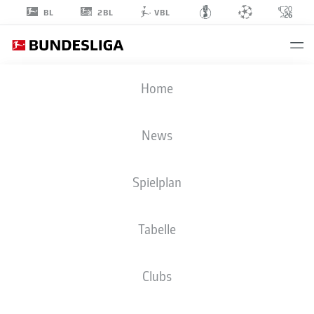
2BL
BL
VBL
FLORIAN
Home
NEUHAUS
10
News
Spielplan
MITTELFELD
Tabelle
BORUSSIA MÖNCHENGLADBACH
STATISTIK SAISON 2026/2027
TORE
MITSPIELER
Clubs