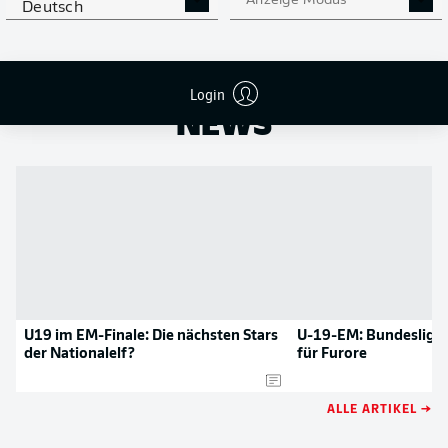
Anzeige Modus
Deutsch
NOCH MEHR BUNDESLIGA
APP STORE
GOOGLE PLAY
IN DER APP!
Login
NEWS
U19 im EM-Finale: Die nächsten Stars
U-19-EM: Bundesliga-
der Nationalelf?
für Furore
ALLE ARTIKEL →