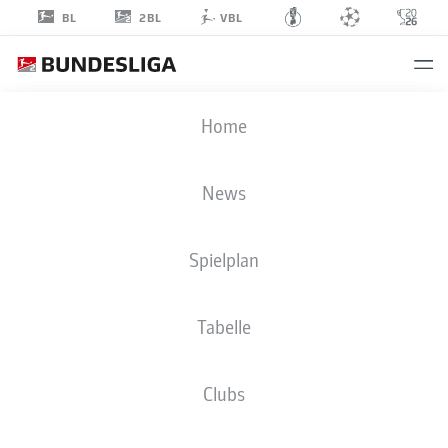
2BL
BL
VBL
FLORIAN
Home
HELLSTERN
44
News
Spielplan
TORHÜTER
Tabelle
SPVGG GREUTHER FÜRTH
STATISTIK SAISON 2026/2027
TORE
MITSPIELER
Clubs