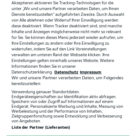
Akzeptieren aktivieren Sie Tracking-Technologien für die
unter „Wir und unsere Partner verarbeiten Daten, um Ihnen
Dienste bereitzustellen“ aufgeführten Zwecke. Durch Auswahl
Rechtliche Hinweise
Voreinstellungen verwalten
von Alle ablehnen oder Widerruf Ihrer Einwilligung werden
diese deaktiviert. Wenn Tracker deaktiviert sind, sind manche
Datenschutz
Nutzungsbedingungen
Inhalte und Anzeigen möglicherweise nicht mehr so relevant
Kontakt
Jobs
für Sie. Sie können dieses Menü jederzeit wieder aufrufen, um
Ihre Einstellungen zu ändern oder Ihre Einwilligung zu
Impressum
Partner
widerrufen, indem Sie auf den Link Voreinstellungen
verwalten am unteren Rand der Webseite klicken. Ihre
Spieler
Liveticker
Einstellungen gelten innerhalb unseres Website. Weitere
AGB
Informationen finden Sie in unserer
Datenschutzerklärung.
Datenschutz
Impressum
Wir und unsere Partner verarbeiten Daten, um Folgendes
bereitzustellen:
Verwendung genauer Standortdaten.
Endgeräteeigenschaften zur Identifikation aktiv abfragen.
Speichern von oder Zugriff auf Informationen auf einem
Endgerät. Personalisierte Werbung und Inhalte, Messung von
Werbeleistung und der Performance von Inhalten,
Zielgruppenforschung sowie Entwicklung und Verbesserung
von Angeboten.
© 2026 Bundesliga-Gruppe GmbH
Liste der Partner (Lieferanten)