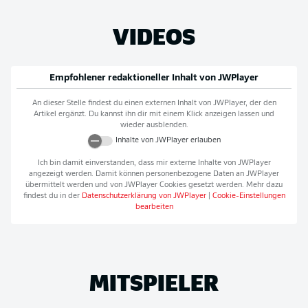
VIDEOS
Empfohlener redaktioneller Inhalt von
JWPlayer
An dieser Stelle findest du einen externen Inhalt von
JWPlayer
, der den
Artikel ergänzt. Du kannst ihn dir mit einem Klick anzeigen lassen und
wieder ausblenden.
Inhalte von
JWPlayer
erlauben
Ich bin damit einverstanden, dass mir externe Inhalte von
JWPlayer
angezeigt werden. Damit können personenbezogene Daten an
JWPlayer
übermittelt werden und von
JWPlayer
Cookies gesetzt werden. Mehr dazu
findest du in der
Datenschutzerklärung von
JWPlayer
|
Cookie-Einstellungen
bearbeiten
MITSPIELER