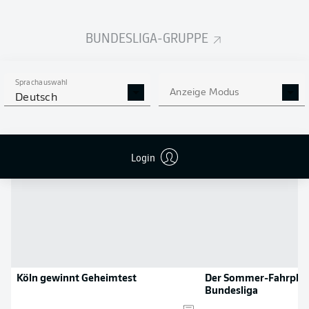
Flanken
0
BUNDESLIGA-GRUPPE
NOCH MEHR BUNDESLIGA
APP STORE
GOOGLE PLAY
IN DER APP!
Sprachauswahl
Anzeige Modus
Deutsch
NEWS
Login
Köln gewinnt Geheimtest
Der Sommer-Fahrplan
Bundesliga