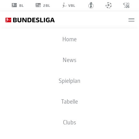
2BL
BL
VBL
FILIMON
Home
GEREZGIHER
27
News
Spielplan
MITTELFELD
Tabelle
SV ELVERSBERG
STATISTIK SAISON 2026/2027
TORE
MITSPIELER
Clubs