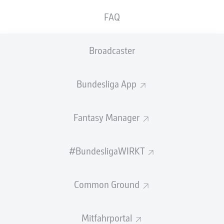
FAQ
GEW.
GEW.
ZWEIKÄMPFE
KOPFDUELLE
0
0
Broadcaster
Begangene Fouls
0
Bundesliga App
Gelbe Karten
0
Fantasy Manager
Einsätze
0
Sprints
0
#BundesligaWIRKT
Intensive Läufe
0
Common Ground
Laufdistanz (km)
0
Mitfahrportal
Speed (km/h)
0