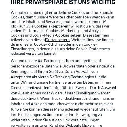
IHRE PRIVATSPHÄRE IST UNS WICHTIG
Wir nutzen unbedingt erforderliche Cookies und funktionale
Cookies, damit unsere Website sicher betrieben werden kann
und ihre Inhalte und Services genutzt werden können. Mit
Klick auf „Alle Cookies akzeptieren“ willigst du ein, dass wir
zudem Performance Cookies, Marketing- und Analyse-
Cookies und Social-Media-Cookies setzen. Diese stammen
teilweise von diesen
Drittanbietern
. Weitere Hinweise findest
du in unserer
Cookie-Richtlinie
oder in den Cookie-
Einstellungen, in denen du auch deine Cookie-Präferenzen
jederzeit
verwalten kannst.
Wir und unsere
61
-Partner speichern und greifen auf
personenbezogene Daten wie Browserdaten oder eindeutige
Kennungen auf Ihrem Gerät zu. Durch Auswahl von
Akzeptieren aktivieren Sie Tracking-Technologien für die
unter „Wir und unsere Partner verarbeiten Daten, um Ihnen
Dienste bereitzustellen“ aufgeführten Zwecke. Durch Auswahl
Rechtliche Hinweise
Voreinstellungen verwalten
von Alle ablehnen oder Widerruf Ihrer Einwilligung werden
diese deaktiviert. Wenn Tracker deaktiviert sind, sind manche
Datenschutz
Nutzungsbedingungen
Inhalte und Anzeigen möglicherweise nicht mehr so relevant
Broadcaster
Kontakt
für Sie. Sie können dieses Menü jederzeit wieder aufrufen, um
Ihre Einstellungen zu ändern oder Ihre Einwilligung zu
Jobs
Impressum
widerrufen, indem Sie auf den Link Voreinstellungen
verwalten am unteren Rand der Webseite klicken. Ihre
Partner
Spieler