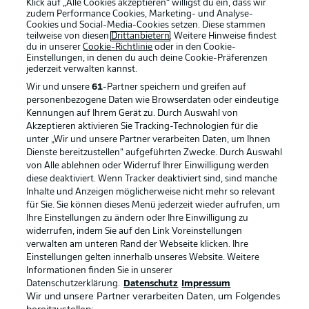
Klick auf „Alle Cookies akzeptieren“ willigst du ein, dass wir
zudem Performance Cookies, Marketing- und Analyse-
Cookies und Social-Media-Cookies setzen. Diese stammen
teilweise von diesen
Drittanbietern
. Weitere Hinweise findest
du in unserer
Cookie-Richtlinie
oder in den Cookie-
Einstellungen, in denen du auch deine Cookie-Präferenzen
jederzeit
verwalten kannst.
Wir und unsere
61
-Partner speichern und greifen auf
personenbezogene Daten wie Browserdaten oder eindeutige
Kennungen auf Ihrem Gerät zu. Durch Auswahl von
Akzeptieren aktivieren Sie Tracking-Technologien für die
unter „Wir und unsere Partner verarbeiten Daten, um Ihnen
Dienste bereitzustellen“ aufgeführten Zwecke. Durch Auswahl
Rechtliche Hinweise
Voreinstellungen verwalten
von Alle ablehnen oder Widerruf Ihrer Einwilligung werden
diese deaktiviert. Wenn Tracker deaktiviert sind, sind manche
Datenschutz
Nutzungsbedingungen
Inhalte und Anzeigen möglicherweise nicht mehr so relevant
Broadcaster
Kontakt
für Sie. Sie können dieses Menü jederzeit wieder aufrufen, um
Ihre Einstellungen zu ändern oder Ihre Einwilligung zu
Jobs
Impressum
widerrufen, indem Sie auf den Link Voreinstellungen
verwalten am unteren Rand der Webseite klicken. Ihre
Partner
Spieler
Einstellungen gelten innerhalb unseres Website. Weitere
Liveticker
AGB
Informationen finden Sie in unserer
Datenschutzerklärung.
Datenschutz
Impressum
Wir und unsere Partner verarbeiten Daten, um Folgendes