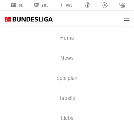
2BL
BL
VBL
DANIEL
Home
IMAFIDON
34
News
Spielplan
MITTELFELD
Tabelle
1. FSV MAINZ 05
STATISTIK SAISON 2026/2027
TORE
MITSPIELER
Clubs