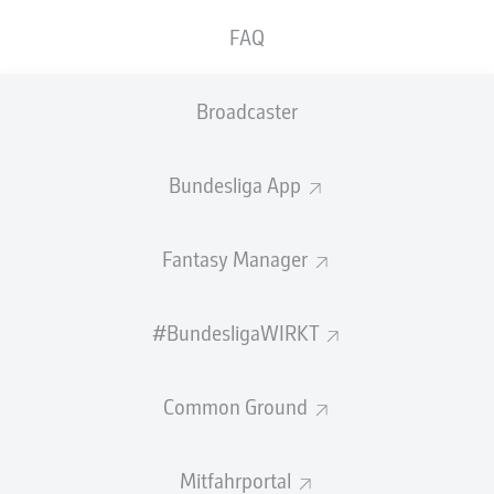
GEW.
GEW.
FAQ
ZWEIKÄMPFE
KOPFDUELLE
0
0
Broadcaster
Begangene Fouls
0
Bundesliga App
Gelbe Karten
0
Einsätze
0
Fantasy Manager
Sprints
0
#BundesligaWIRKT
Intensive Läufe
0
Common Ground
Laufdistanz (km)
0
Speed (km/h)
0
Mitfahrportal