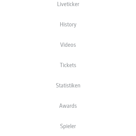
Liveticker
NATIONALITÄT
24.03.2007
DEU
19 JAHRE
History
Wettbewerb
Videos
Bundesliga
Saison
Tickets
2026/2027
Statistiken
STATISTIK SAISON
Awards
2026/2027
Spieler