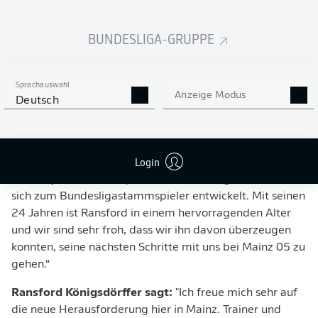
BUNDESLIGA-GRUPPE
"EIN SCHNELLER UND KÖRPERLICHER
ANGREIFER"
Sprachauswahl
Anzeige Modus
Deutsch
05-Sportdirektor Niko Bungert sagt:
"Ransford
Königsdörffer ist ein schneller und körperlicher Angreifer,
der mit seiner Spielweise sehr gut in unsere Offensive
Login
passen wird. Er hat in den vergangenen Saisons in
nahezu jedem Pflichtspiel auf dem Platz gestanden und
sich zum Bundesligastammspieler entwickelt. Mit seinen
24 Jahren ist Ransford in einem hervorragenden Alter
und wir sind sehr froh, dass wir ihn davon überzeugen
konnten, seine nächsten Schritte mit uns bei Mainz 05 zu
gehen.“
Ransford Königsdörffer sagt:
"Ich freue mich sehr auf
die neue Herausforderung hier in Mainz. Trainer und