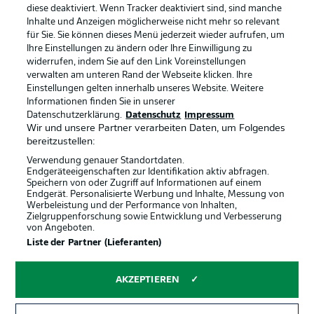
diese deaktiviert. Wenn Tracker deaktiviert sind, sind manche
Datenschutz
Nutzungsbedingungen
Inhalte und Anzeigen möglicherweise nicht mehr so relevant
Broadcaster
Kontakt
für Sie. Sie können dieses Menü jederzeit wieder aufrufen, um
Ihre Einstellungen zu ändern oder Ihre Einwilligung zu
Jobs
Impressum
widerrufen, indem Sie auf den Link Voreinstellungen
verwalten am unteren Rand der Webseite klicken. Ihre
Partner
Spieler
Einstellungen gelten innerhalb unseres Website. Weitere
Liveticker
AGB
Informationen finden Sie in unserer
Datenschutzerklärung.
Datenschutz
Impressum
Wir und unsere Partner verarbeiten Daten, um Folgendes
bereitzustellen:
Verwendung genauer Standortdaten.
Endgeräteeigenschaften zur Identifikation aktiv abfragen.
Speichern von oder Zugriff auf Informationen auf einem
Endgerät. Personalisierte Werbung und Inhalte, Messung von
Werbeleistung und der Performance von Inhalten,
Zielgruppenforschung sowie Entwicklung und Verbesserung
von Angeboten.
© 2026 Bundesliga-Gruppe GmbH
Liste der Partner (Lieferanten)
Sprachauswahl
AKZEPTIEREN
Deutsch