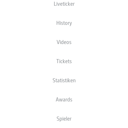
Liveticker
BUNDESLIGA
History
1. FSV MAINZ 05 HOLT
RANSFORD
Videos
KÖNIGSDÖRFFER VOM
HAMBURGER SV
Tickets
20.05.2026
Statistiken
ZUSAMMENFASSUNG
Awards
Spieler