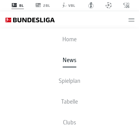
2BL
BL
VBL
Anzeige
Home
News
Stürmt in der kommenden Saison für den 1. FSV Mainz 05: HSV-Angreifer
Spielplan
Ransford Königsdörffer
- © IMAGO/Oliver Vogler
Tabelle
Clubs