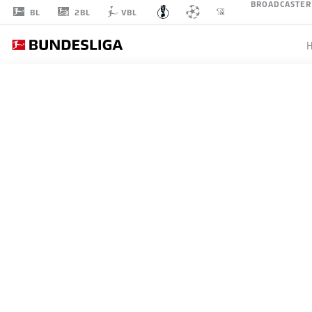
BROADCASTER
2BL
BL
VBL
1
RUNDE 1
1. FC SAARBRÜCKEN