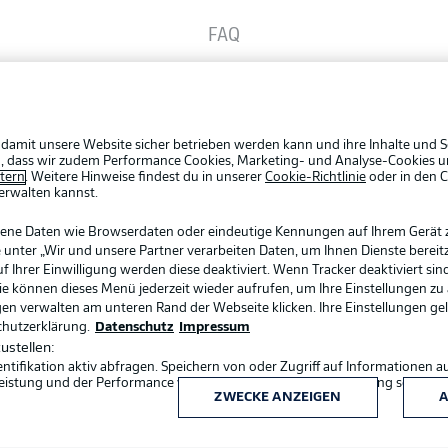
FAQ
Rechtli
Datensc
Broadcaster
BUNDESLIGA APP
Broadca
Jobs
 damit unsere Website sicher betrieben werden kann und ihre Inhalte und S
Bundesliga App
ein, dass wir zudem Performance Cookies, Marketing- und Analyse-Cookies u
Partner
etern
. Weitere Hinweise findest du in unserer
Cookie-Richtlinie
oder in den 
erwalten kannst.
Livetick
Fantasy Manager
gene Daten wie Browserdaten oder eindeutige Kennungen auf Ihrem Gerät 
 unter „Wir und unsere Partner verarbeiten Daten, um Ihnen Dienste bereitz
Ihrer Einwilligung werden diese deaktiviert. Wenn Tracker deaktiviert sin
Sie können dieses Menü jederzeit wieder aufrufen, um Ihre Einstellungen zu
#BundesligaWIRKT
ngen verwalten am unteren Rand der Webseite klicken. Ihre Einstellungen ge
chutzerklärung.
Datenschutz
Impressum
ustellen:
Common Ground
ifikation aktiv abfragen. Speichern von oder Zugriff auf Informationen a
eistung und der Performance von Inhalten, Zielgruppenforschung sowie E
ZWECKE ANZEIGEN
A
Sprachauswahl
Deutsch
Mitfahrportal