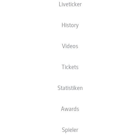
Liveticker
Ludwigsparkstadion
History
Videos
Tickets
Statistiken
Für deine Auswahl gibt es noch keine Inhalte.
Awards
Spieler