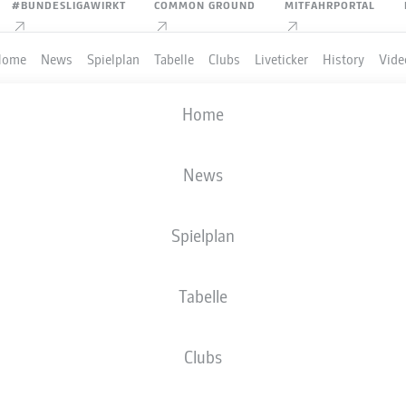
#BUNDESLIGAWIRKT
COMMON GROUND
MITFAHRPORTAL
Home
News
Spielplan
Tabelle
Clubs
Liveticker
History
Vide
DFB POKAL
Home
RUNDE 1
. FC SAARBRÜCKEN
-
HERTHA BSC
News
Spielplan
Tabelle
LIVE
AUFSTELLUNGEN
STATISTIKEN
Clubs
Sa., 22.08.2026
13:30 Uhr