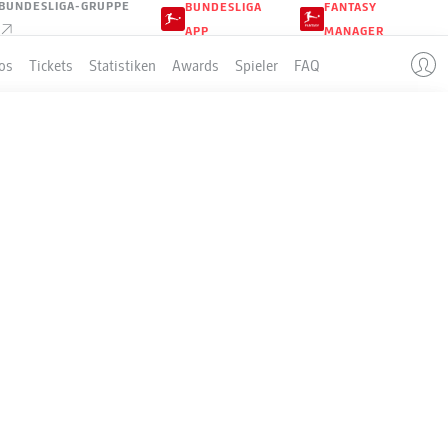
BUNDESLIGA-GRUPPE
BUNDESLIGA
FANTASY
APP
MANAGER
os
Tickets
Statistiken
Awards
Spieler
FAQ
HERTHA BSC