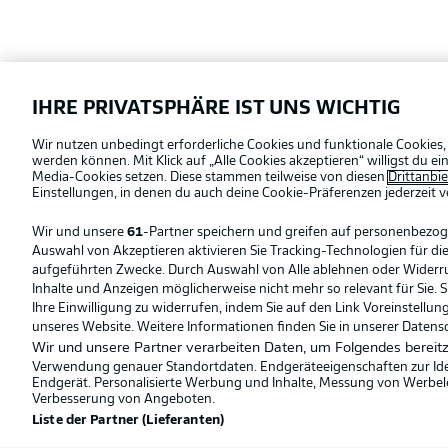
Football as it's meant to be
IHRE PRIVATSPHÄRE IST UNS WICHTIG
Offizielle Partner
Wir nutzen unbedingt erforderliche Cookies und funktionale Cookies,
werden können. Mit Klick auf „Alle Cookies akzeptieren“ willigst du 
Media-Cookies setzen. Diese stammen teilweise von diesen
Drittanbi
Einstellungen, in denen du auch deine Cookie-Präferenzen jederzeit
v
Wir und unsere
61
-Partner speichern und greifen auf personenbezo
Auswahl von Akzeptieren aktivieren Sie Tracking-Technologien für die
aufgeführten Zwecke. Durch Auswahl von Alle ablehnen oder Widerruf 
Inhalte und Anzeigen möglicherweise nicht mehr so relevant für Sie. 
Ihre Einwilligung zu widerrufen, indem Sie auf den Link Voreinstellu
unseres Website. Weitere Informationen finden Sie in unserer Datens
Wir und unsere Partner verarbeiten Daten, um Folgendes bereitz
Verwendung genauer Standortdaten. Endgeräteeigenschaften zur Ident
Endgerät. Personalisierte Werbung und Inhalte, Messung von Werbel
Verbesserung von Angeboten.
Liste der Partner (Lieferanten)
© 2026 Bundesliga-Gruppe GmbH