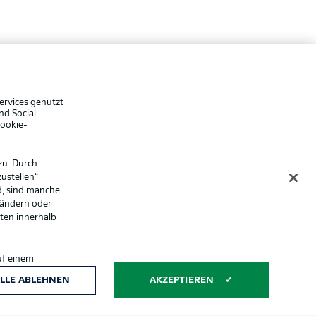
che Hinweise
Voreinstellungen verwalten
hutz
Nutzungsbedingungen
ster
Kontakt
Impressum
ervices genutzt
nd Social-
Spieler
Cookie-
er
AGB
zu. Durch
ustellen“
d, sind manche
 ändern oder
lten innerhalb
uf einem
ntwicklung und
LLE ABLEHNEN
AKZEPTIEREN
Anzeige Modus