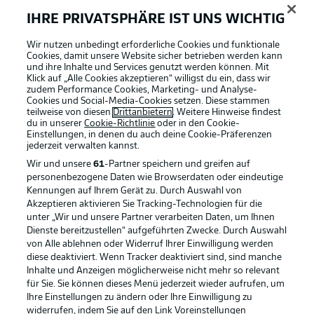
IHRE PRIVATSPHÄRE IST UNS WICHTIG
Wir nutzen unbedingt erforderliche Cookies und funktionale
Cookies, damit unsere Website sicher betrieben werden kann
und ihre Inhalte und Services genutzt werden können. Mit
Klick auf „Alle Cookies akzeptieren“ willigst du ein, dass wir
zudem Performance Cookies, Marketing- und Analyse-
Cookies und Social-Media-Cookies setzen. Diese stammen
teilweise von diesen
Drittanbietern
. Weitere Hinweise findest
du in unserer
Cookie-Richtlinie
oder in den Cookie-
Einstellungen, in denen du auch deine Cookie-Präferenzen
jederzeit
verwalten kannst.
Wir und unsere
61
-Partner speichern und greifen auf
personenbezogene Daten wie Browserdaten oder eindeutige
Kennungen auf Ihrem Gerät zu. Durch Auswahl von
Akzeptieren aktivieren Sie Tracking-Technologien für die
unter „Wir und unsere Partner verarbeiten Daten, um Ihnen
Dienste bereitzustellen“ aufgeführten Zwecke. Durch Auswahl
Rechtliche Hinweise
Voreinstellungen verwalten
von Alle ablehnen oder Widerruf Ihrer Einwilligung werden
diese deaktiviert. Wenn Tracker deaktiviert sind, sind manche
Datenschutz
Nutzungsbedingungen
Inhalte und Anzeigen möglicherweise nicht mehr so relevant
Broadcaster
Kontakt
für Sie. Sie können dieses Menü jederzeit wieder aufrufen, um
Ihre Einstellungen zu ändern oder Ihre Einwilligung zu
Jobs
Impressum
widerrufen, indem Sie auf den Link Voreinstellungen