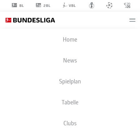
2BL
BL
VBL
ABDENEGO
Home
NANKISHI
33
News
Spielplan
ANGRIFF
Tabelle
SV WERDER BREMEN
STATISTIK SAISON 2025/2026
TORE
Clubs