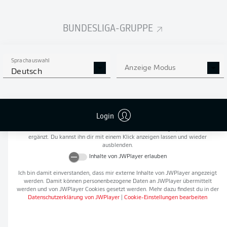
Flanken
0
BUNDESLIGA-GRUPPE
NOCH MEHR BUNDESLIGA
APP STORE
GOOGLE PLAY
IN DER APP!
Sprachauswahl
Anzeige Modus
Deutsch
Empfohlener redaktioneller Inhalt von
JWPlayer
Login
An dieser Stelle findest du einen externen Inhalt von
JWPlayer
, der den Artikel
ergänzt. Du kannst ihn dir mit einem Klick anzeigen lassen und wieder
ausblenden.
Inhalte von
JWPlayer
erlauben
Ich bin damit einverstanden, dass mir externe Inhalte von
JWPlayer
angezeigt
werden. Damit können personenbezogene Daten an
JWPlayer
übermittelt
werden und von
JWPlayer
Cookies gesetzt werden. Mehr dazu findest du in der
Datenschutzerklärung von
JWPlayer
|
Cookie-Einstellungen bearbeiten