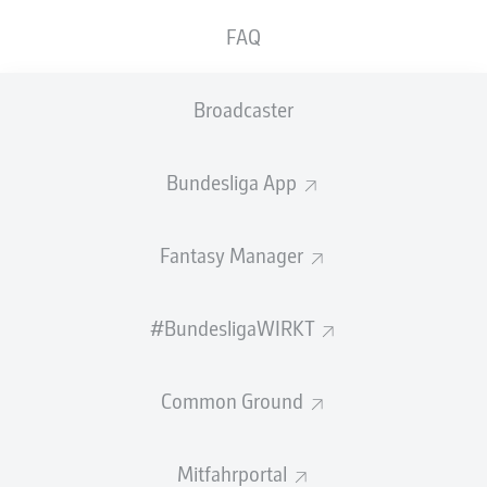
FAQ
GEW.
GEW.
ZWEIKÄMPFE
KOPFDUELLE
0
0
Broadcaster
Begangene Fouls
0
Bundesliga App
Gelbe Karten
0
Fantasy Manager
Einsätze
0
Sprints
0
#BundesligaWIRKT
Intensive Läufe
0
Common Ground
Laufdistanz (km)
0
Mitfahrportal
Speed (km/h)
0