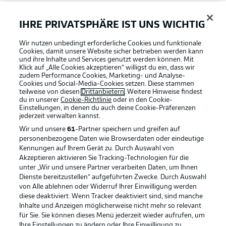
FAQ
IHRE PRIVATSPHÄRE IST UNS WICHTIG
Wir nutzen unbedingt erforderliche Cookies und funktionale
Broadcaster
Cookies, damit unsere Website sicher betrieben werden kann
und ihre Inhalte und Services genutzt werden können. Mit
Klick auf „Alle Cookies akzeptieren“ willigst du ein, dass wir
zudem Performance Cookies, Marketing- und Analyse-
Bundesliga App
Cookies und Social-Media-Cookies setzen. Diese stammen
teilweise von diesen
Drittanbietern
. Weitere Hinweise findest
du in unserer
Cookie-Richtlinie
oder in den Cookie-
Einstellungen, in denen du auch deine Cookie-Präferenzen
Fantasy Manager
jederzeit
verwalten kannst.
Wir und unsere
61
-Partner speichern und greifen auf
personenbezogene Daten wie Browserdaten oder eindeutige
#BundesligaWIRKT
Kennungen auf Ihrem Gerät zu. Durch Auswahl von
Akzeptieren aktivieren Sie Tracking-Technologien für die
Football as it's meant to be
unter „Wir und unsere Partner verarbeiten Daten, um Ihnen
Dienste bereitzustellen“ aufgeführten Zwecke. Durch Auswahl
Common Ground
von Alle ablehnen oder Widerruf Ihrer Einwilligung werden
diese deaktiviert. Wenn Tracker deaktiviert sind, sind manche
Inhalte und Anzeigen möglicherweise nicht mehr so relevant
BUNDESLIGA APP
für Sie. Sie können dieses Menü jederzeit wieder aufrufen, um
Mitfahrportal
Ihre Einstellungen zu ändern oder Ihre Einwilligung zu