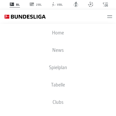
2BL
BL
VBL
Home
ZURÜCK ZUR VIDEO ÜBERSICHT
ABPFIFF FÜR ZWEI
BUNDESLIGA-URGESTEINE
News
Deniz Aytekin und Patrick Ittrich beenden nach dieser
Saison ihre Schiedsrichter-Karrieren – und hinterlassen
große Fußstapfen.
Spielplan
13.05.2026
Tabelle
Clubs