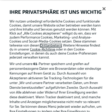
FAQ
IHRE PRIVATSPHÄRE IST UNS WICHTIG
Wir nutzen unbedingt erforderliche Cookies und funktionale
Broadcaster
Cookies, damit unsere Website sicher betrieben werden kann
und ihre Inhalte und Services genutzt werden können. Mit
Klick auf „Alle Cookies akzeptieren“ willigst du ein, dass wir
zudem Performance Cookies, Marketing- und Analyse-
Bundesliga App
Cookies und Social-Media-Cookies setzen. Diese stammen
teilweise von diesen
Drittanbietern
. Weitere Hinweise findest
du in unserer
Cookie-Richtlinie
oder in den Cookie-
Einstellungen, in denen du auch deine Cookie-Präferenzen
Fantasy Manager
jederzeit
verwalten kannst.
Wir und unsere
61
-Partner speichern und greifen auf
personenbezogene Daten wie Browserdaten oder eindeutige
#BundesligaWIRKT
Kennungen auf Ihrem Gerät zu. Durch Auswahl von
Akzeptieren aktivieren Sie Tracking-Technologien für die
Football as it's meant to be
unter „Wir und unsere Partner verarbeiten Daten, um Ihnen
Dienste bereitzustellen“ aufgeführten Zwecke. Durch Auswahl
Common Ground
von Alle ablehnen oder Widerruf Ihrer Einwilligung werden
diese deaktiviert. Wenn Tracker deaktiviert sind, sind manche
Inhalte und Anzeigen möglicherweise nicht mehr so relevant
BUNDESLIGA APP
für Sie. Sie können dieses Menü jederzeit wieder aufrufen, um
Mitfahrportal
Ihre Einstellungen zu ändern oder Ihre Einwilligung zu