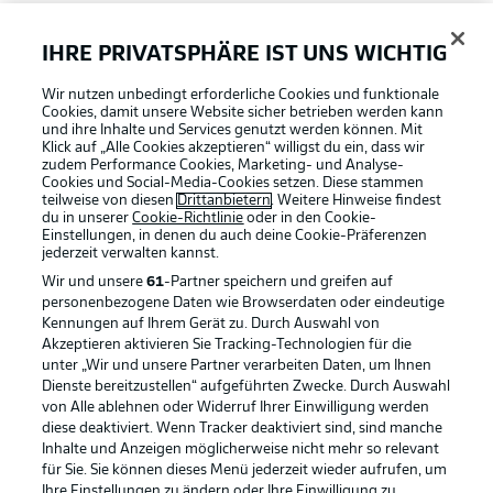
FAQ
IHRE PRIVATSPHÄRE IST UNS WICHTIG
Wir nutzen unbedingt erforderliche Cookies und funktionale
Broadcaster
Cookies, damit unsere Website sicher betrieben werden kann
und ihre Inhalte und Services genutzt werden können. Mit
Klick auf „Alle Cookies akzeptieren“ willigst du ein, dass wir
zudem Performance Cookies, Marketing- und Analyse-
Bundesliga App
Cookies und Social-Media-Cookies setzen. Diese stammen
teilweise von diesen
Drittanbietern
. Weitere Hinweise findest
du in unserer
Cookie-Richtlinie
oder in den Cookie-
Einstellungen, in denen du auch deine Cookie-Präferenzen
Fantasy Manager
jederzeit
verwalten kannst.
Wir und unsere
61
-Partner speichern und greifen auf
personenbezogene Daten wie Browserdaten oder eindeutige
#BundesligaWIRKT
Kennungen auf Ihrem Gerät zu. Durch Auswahl von
Akzeptieren aktivieren Sie Tracking-Technologien für die
Football as it's meant to be
unter „Wir und unsere Partner verarbeiten Daten, um Ihnen
Dienste bereitzustellen“ aufgeführten Zwecke. Durch Auswahl
Common Ground
von Alle ablehnen oder Widerruf Ihrer Einwilligung werden
diese deaktiviert. Wenn Tracker deaktiviert sind, sind manche
Inhalte und Anzeigen möglicherweise nicht mehr so relevant
BUNDESLIGA APP
für Sie. Sie können dieses Menü jederzeit wieder aufrufen, um
Mitfahrportal
Ihre Einstellungen zu ändern oder Ihre Einwilligung zu