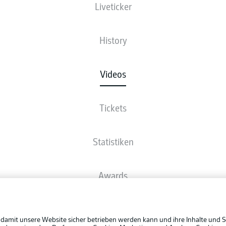
Liveticker
History
Videos
Tickets
Statistiken
Awards
Rechtli
Spieler
Datensc
 damit unsere Website sicher betrieben werden kann und ihre Inhalte und S
BUNDESLIGA APP