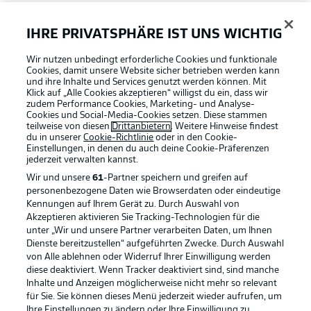
FAQ
IHRE PRIVATSPHÄRE IST UNS WICHTIG
Wir nutzen unbedingt erforderliche Cookies und funktionale
Broadcaster
Cookies, damit unsere Website sicher betrieben werden kann
und ihre Inhalte und Services genutzt werden können. Mit
Klick auf „Alle Cookies akzeptieren“ willigst du ein, dass wir
zudem Performance Cookies, Marketing- und Analyse-
Bundesliga App
Cookies und Social-Media-Cookies setzen. Diese stammen
teilweise von diesen
Drittanbietern
. Weitere Hinweise findest
du in unserer
Cookie-Richtlinie
oder in den Cookie-
Einstellungen, in denen du auch deine Cookie-Präferenzen
Fantasy Manager
jederzeit
verwalten kannst.
Wir und unsere
61
-Partner speichern und greifen auf
personenbezogene Daten wie Browserdaten oder eindeutige
#BundesligaWIRKT
Kennungen auf Ihrem Gerät zu. Durch Auswahl von
Akzeptieren aktivieren Sie Tracking-Technologien für die
Football as it's meant to be
unter „Wir und unsere Partner verarbeiten Daten, um Ihnen
Dienste bereitzustellen“ aufgeführten Zwecke. Durch Auswahl
Common Ground
von Alle ablehnen oder Widerruf Ihrer Einwilligung werden
diese deaktiviert. Wenn Tracker deaktiviert sind, sind manche
Inhalte und Anzeigen möglicherweise nicht mehr so relevant
BUNDESLIGA APP
für Sie. Sie können dieses Menü jederzeit wieder aufrufen, um
Mitfahrportal
Ihre Einstellungen zu ändern oder Ihre Einwilligung zu