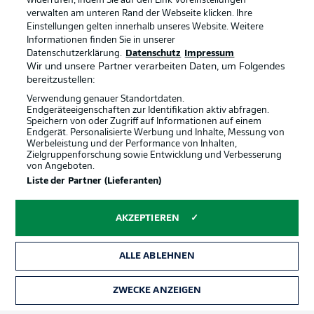
widerrufen, indem Sie auf den Link Voreinstellungen
verwalten am unteren Rand der Webseite klicken. Ihre
Einstellungen gelten innerhalb unseres Website. Weitere
Informationen finden Sie in unserer
Datenschutzerklärung.
Datenschutz
Impressum
Wir und unsere Partner verarbeiten Daten, um Folgendes
bereitzustellen:
Verwendung genauer Standortdaten.
Endgeräteeigenschaften zur Identifikation aktiv abfragen.
Speichern von oder Zugriff auf Informationen auf einem
Endgerät. Personalisierte Werbung und Inhalte, Messung von
Werbeleistung und der Performance von Inhalten,
Zielgruppenforschung sowie Entwicklung und Verbesserung
von Angeboten.
Rechtliche Hinweise
Voreinstellungen verwalten
Liste der Partner (Lieferanten)
Datenschutz
Nutzungsbedingungen
AKZEPTIEREN
Broadcaster
Kontakt
Jobs
Impressum
ALLE ABLEHNEN
Partner
Spieler
Liveticker
AGB
ZWECKE ANZEIGEN
TICKETS