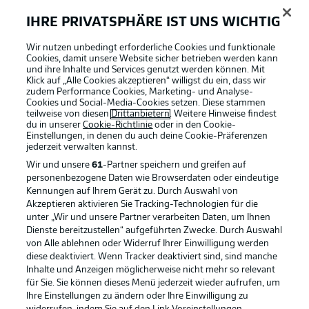
IHRE PRIVATSPHÄRE IST UNS WICHTIG
BUNDESLIGA-GRUPPE
Wir nutzen unbedingt erforderliche Cookies und funktionale
Cookies, damit unsere Website sicher betrieben werden kann
und ihre Inhalte und Services genutzt werden können. Mit
Klick auf „Alle Cookies akzeptieren“ willigst du ein, dass wir
Sprachauswahl
Football as it's meant to be
zudem Performance Cookies, Marketing- und Analyse-
Anzeige Modus
Deutsch
Cookies und Social-Media-Cookies setzen. Diese stammen
teilweise von diesen
Drittanbietern
. Weitere Hinweise findest
du in unserer
Cookie-Richtlinie
oder in den Cookie-
Einstellungen, in denen du auch deine Cookie-Präferenzen
jederzeit
verwalten kannst.
Login
BUNDESLIGA APP
Wir und unsere
61
-Partner speichern und greifen auf
personenbezogene Daten wie Browserdaten oder eindeutige
Kennungen auf Ihrem Gerät zu. Durch Auswahl von
Akzeptieren aktivieren Sie Tracking-Technologien für die
unter „Wir und unsere Partner verarbeiten Daten, um Ihnen
Dienste bereitzustellen“ aufgeführten Zwecke. Durch Auswahl
Offizielle Partner
von Alle ablehnen oder Widerruf Ihrer Einwilligung werden
diese deaktiviert. Wenn Tracker deaktiviert sind, sind manche
Inhalte und Anzeigen möglicherweise nicht mehr so relevant
für Sie. Sie können dieses Menü jederzeit wieder aufrufen, um
Ihre Einstellungen zu ändern oder Ihre Einwilligung zu