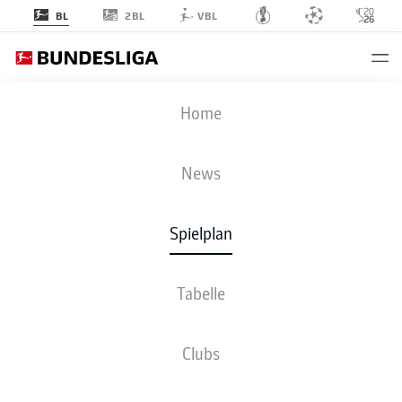
2BL
BL
VBL
SCF
-
FCU
Home
News
Spielplan
LIVE
NEWS
AUFSTELLUNGEN
STATISTIKEN
TABELLE
Tabelle
Clubs
Fr., 06.11.2026 - So., 08.11.2026
Dieser Spieltag ist noch nicht fix terminiert.