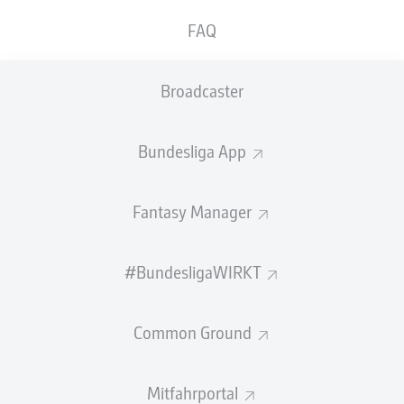
GEW.
GEW.
FAQ
ZWEIKÄMPFE
KOPFDUELLE
0
0
Broadcaster
Begangene Fouls
0
Bundesliga App
Gelbe Karten
0
Einsätze
0
Fantasy Manager
Sprints
0
#BundesligaWIRKT
Intensive Läufe
0
Common Ground
Laufdistanz (km)
0
Speed (km/h)
0
Mitfahrportal