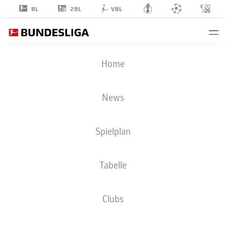
2BL
BL
VBL
YUITO
Home
SUZUKI
14
News
Spielplan
MITTELFELD
Tabelle
SPORT-CLUB FREIBURG
STATISTIK SAISON 2026/2027
TORE
MITSPIELER
Clubs