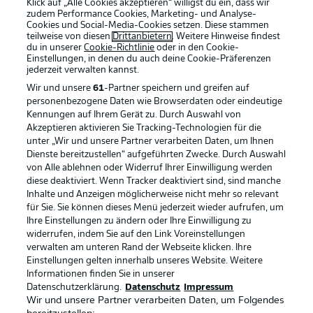
Klick auf „Alle Cookies akzeptieren“ willigst du ein, dass wir
zudem Performance Cookies, Marketing- und Analyse-
Cookies und Social-Media-Cookies setzen. Diese stammen
teilweise von diesen
Drittanbietern
. Weitere Hinweise findest
du in unserer
Cookie-Richtlinie
oder in den Cookie-
Einstellungen, in denen du auch deine Cookie-Präferenzen
jederzeit
verwalten kannst.
Wir und unsere
61
-Partner speichern und greifen auf
personenbezogene Daten wie Browserdaten oder eindeutige
Kennungen auf Ihrem Gerät zu. Durch Auswahl von
Akzeptieren aktivieren Sie Tracking-Technologien für die
unter „Wir und unsere Partner verarbeiten Daten, um Ihnen
Dienste bereitzustellen“ aufgeführten Zwecke. Durch Auswahl
Rechtliche Hinweise
Voreinstellungen verwalten
von Alle ablehnen oder Widerruf Ihrer Einwilligung werden
diese deaktiviert. Wenn Tracker deaktiviert sind, sind manche
Datenschutz
Nutzungsbedingungen
Inhalte und Anzeigen möglicherweise nicht mehr so relevant
Broadcaster
Kontakt
für Sie. Sie können dieses Menü jederzeit wieder aufrufen, um
Ihre Einstellungen zu ändern oder Ihre Einwilligung zu
Jobs
Impressum
widerrufen, indem Sie auf den Link Voreinstellungen
verwalten am unteren Rand der Webseite klicken. Ihre
Partner
Spieler
Einstellungen gelten innerhalb unseres Website. Weitere
Liveticker
AGB
Informationen finden Sie in unserer
Datenschutzerklärung.
Datenschutz
Impressum
Wir und unsere Partner verarbeiten Daten, um Folgendes