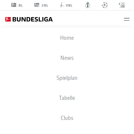
2BL
BL
VBL
VITALIE
Home
BECKER
33
News
Spielplan
VERTEIDIGUNG
Tabelle
FC SCHALKE 04
STATISTIK SAISON 2026/2027
TORE
MITSPIELER
Clubs