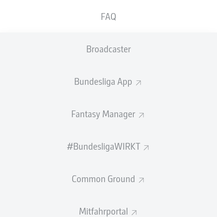
GEW.
GEW.
FAQ
ZWEIKÄMPFE
KOPFDUELLE
0
0
Broadcaster
Begangene Fouls
0
Bundesliga App
Gelbe Karten
0
Einsätze
0
Fantasy Manager
Sprints
0
#BundesligaWIRKT
Intensive Läufe
0
Common Ground
Laufdistanz (km)
0
Speed (km/h)
0
Mitfahrportal