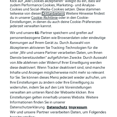
Klick auf „Alle Cookies akzeptieren“ willigst du ein, dass wir
zudem Performance Cookies, Marketing- und Analyse-
Cookies und Social-Media-Cookies setzen. Diese stammen
teilweise von diesen
Drittanbietern
. Weitere Hinweise findest
du in unserer
Cookie-Richtlinie
oder in den Cookie-
Einstellungen, in denen du auch deine Cookie-Präferenzen
jederzeit
verwalten kannst.
Wir und unsere
61
-Partner speichern und greifen auf
personenbezogene Daten wie Browserdaten oder eindeutige
Kennungen auf Ihrem Gerät zu. Durch Auswahl von
Akzeptieren aktivieren Sie Tracking-Technologien für die
unter „Wir und unsere Partner verarbeiten Daten, um Ihnen
Dienste bereitzustellen“ aufgeführten Zwecke. Durch Auswahl
Rechtliche Hinweise
Voreinstellungen verwalten
von Alle ablehnen oder Widerruf Ihrer Einwilligung werden
diese deaktiviert. Wenn Tracker deaktiviert sind, sind manche
Datenschutz
Nutzungsbedingungen
Inhalte und Anzeigen möglicherweise nicht mehr so relevant
Broadcaster
Kontakt
für Sie. Sie können dieses Menü jederzeit wieder aufrufen, um
Ihre Einstellungen zu ändern oder Ihre Einwilligung zu
Jobs
Impressum
widerrufen, indem Sie auf den Link Voreinstellungen
verwalten am unteren Rand der Webseite klicken. Ihre
Partner
Spieler
Einstellungen gelten innerhalb unseres Website. Weitere
Liveticker
AGB
Informationen finden Sie in unserer
Datenschutzerklärung.
Datenschutz
Impressum
Wir und unsere Partner verarbeiten Daten, um Folgendes