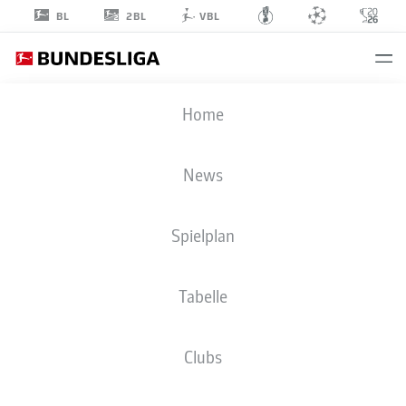
2BL
BL
VBL
RAMON
Home
HENDRIKS
3
News
Spielplan
VERTEIDIGUNG
Tabelle
VFB STUTTGART
STATISTIK SAISON 2026/2027
TORE
MITSPIELER
Clubs