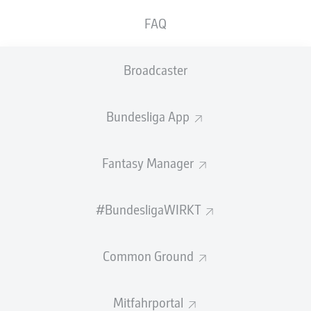
GEW.
GEW.
FAQ
ZWEIKÄMPFE
KOPFDUELLE
0
0
Broadcaster
Begangene Fouls
0
Bundesliga App
Gelbe Karten
0
Einsätze
0
Fantasy Manager
Sprints
0
#BundesligaWIRKT
Intensive Läufe
0
Common Ground
Laufdistanz (km)
0
Speed (km/h)
0
Mitfahrportal