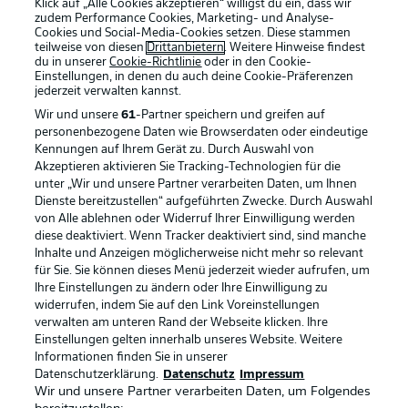
Klick auf „Alle Cookies akzeptieren“ willigst du ein, dass wir
zudem Performance Cookies, Marketing- und Analyse-
Cookies und Social-Media-Cookies setzen. Diese stammen
teilweise von diesen
Drittanbietern
. Weitere Hinweise findest
du in unserer
Cookie-Richtlinie
oder in den Cookie-
Einstellungen, in denen du auch deine Cookie-Präferenzen
jederzeit
verwalten kannst.
Wir und unsere
61
-Partner speichern und greifen auf
personenbezogene Daten wie Browserdaten oder eindeutige
Kennungen auf Ihrem Gerät zu. Durch Auswahl von
Akzeptieren aktivieren Sie Tracking-Technologien für die
unter „Wir und unsere Partner verarbeiten Daten, um Ihnen
Dienste bereitzustellen“ aufgeführten Zwecke. Durch Auswahl
Rechtliche Hinweise
Voreinstellungen verwalten
von Alle ablehnen oder Widerruf Ihrer Einwilligung werden
diese deaktiviert. Wenn Tracker deaktiviert sind, sind manche
Datenschutz
Nutzungsbedingungen
Inhalte und Anzeigen möglicherweise nicht mehr so relevant
Broadcaster
Kontakt
für Sie. Sie können dieses Menü jederzeit wieder aufrufen, um
Ihre Einstellungen zu ändern oder Ihre Einwilligung zu
Jobs
Impressum
widerrufen, indem Sie auf den Link Voreinstellungen
verwalten am unteren Rand der Webseite klicken. Ihre
Partner
Spieler
Einstellungen gelten innerhalb unseres Website. Weitere
Liveticker
AGB
Informationen finden Sie in unserer
Datenschutzerklärung.
Datenschutz
Impressum
Wir und unsere Partner verarbeiten Daten, um Folgendes