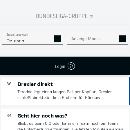
CHRISTOPHER
3.
32,71
km/h
TRIMMEL
BUNDESLIGA-GRUPPE
Sprachauswahl
Anzeige Modus
Deutsch
Brunner am Boden
89'
Der Schweizer kracht mit einem Gegner zusammen und
muss behandelt werden. Es scheint, als müsste Schalke
Login
nochmals wechseln.
Drexler direkt
86'
Terodde legt einen langen Ball per Kopf an, Drexler
schließt direkt ab - kein Problem für Rönnow.
Geht hier noch was?
84'
Bleibt es beim 0:0 oder kann ein Team noch ein Team
die Entscheidung erzwingen: Die letzten Minuten werden