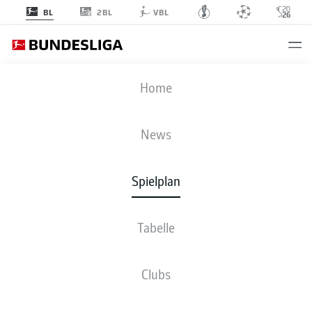
2BL
BL
VBL
FCU
-
S04
Home
FCU
S04
0
0
News
Spielplan
LIVE
NEWS
AUFSTELLUNGEN
STATISTIKEN
TABELLE
Tabelle
Clubs