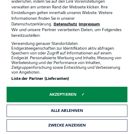
Remis vorprogrammiert
widerrufen, indem Sie auf den Link Voreinstellungen
verwalten am unteren Rand der Webseite klicken. Ihre
Die einzigen beiden Pflichtspiele beider Klubs An der
Einstellungen gelten innerhalb unseres Website. Weitere
Alten Försterei endeten jeweils in der Bundesliga remis
Informationen finden Sie in unserer
(1:1, 0:0)
Datenschutzerklärung.
Datenschutz
Impressum
Wir und unsere Partner verarbeiten Daten, um Folgendes
bereitzustellen:
Historisches Vorspiel
Verwendung genauer Standortdaten.
Der FC Schalke 04 verlor erst eines der sechs
Endgeräteeigenschaften zur Identifikation aktiv abfragen.
Speichern von oder Zugriff auf Informationen auf einem
Pflichtspiele gegen Union Berlin, in der Hinrunde mit 1:6,
Endgerät. Personalisierte Werbung und Inhalte, Messung von
Union feierte den höchsten Bundesliga-Sieg.
Werbeleistung und der Performance von Inhalten,
Zielgruppenforschung sowie Entwicklung und Verbesserung
von Angeboten.
Schwach auswärts
Liste der Partner (Lieferanten)
Keines ihrer letzten 37 Bundesliga-Gastspiele gewannen
die Königsblauen, das ist laufender Negativrekord in der
AKZEPTIEREN
Bundesliga.
ALLE ABLEHNEN
Heimmacht
ZWECKE ANZEIGEN
Saisonübergreifend ist das Team von Coach Urs Fischer
seit 15 Bundesliga-Heimspielen unbesiegt, aktuell ist nur