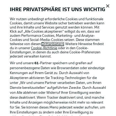
Einsatz
IHRE PRIVATSPHÄRE IST UNS WICHTIG
Direkter Wechsel
Wir nutzen unbedingt erforderliche Cookies und funktionale
Cookies, damit unsere Website sicher betrieben werden kann
Tim Skarke kam im Januar von Union zu Schalke (drei
und ihre Inhalte und Services genutzt werden können. Mit
Bundesliga-Spiele für den FCU).
Klick auf „Alle Cookies akzeptieren“ willigst du ein, dass wir
zudem Performance Cookies, Marketing- und Analyse-
Cookies und Social-Media-Cookies setzen. Diese stammen
teilweise von diesen
Drittanbietern
. Weitere Hinweise findest
Ex-Unioner
du in unserer
Cookie-Richtlinie
oder in den Cookie-
Einstellungen, in denen du auch deine Cookie-Präferenzen
Gleich drei Schalker Stürmer haben eine Union-
jederzeit
verwalten kannst.
Vergangenheit: Marius Bülter, Simon Terodde und der
verletzte Sebastian Polter.
Wir und unsere
61
-Partner speichern und greifen auf
personenbezogene Daten wie Browserdaten oder eindeutige
Kennungen auf Ihrem Gerät zu. Durch Auswahl von
Akzeptieren aktivieren Sie Tracking-Technologien für die
Bundesliga-Oldies
unter „Wir und unsere Partner verarbeiten Daten, um Ihnen
Hinter dem VfL Bochum stellt Union das zweitälteste
Dienste bereitzustellen“ aufgeführten Zwecke. Durch Auswahl
Team dieser Bundesliga-Saison (Durchschnittsalter der
von Alle ablehnen oder Widerruf Ihrer Einwilligung werden
eingesetzten Spieler 28,1 Jahre), Schalke das drittälteste
diese deaktiviert. Wenn Tracker deaktiviert sind, sind manche
(27,9).
Inhalte und Anzeigen möglicherweise nicht mehr so relevant
für Sie. Sie können dieses Menü jederzeit wieder aufrufen, um
Ihre Einstellungen zu ändern oder Ihre Einwilligung zu