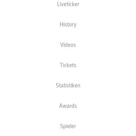
Liveticker
History
Videos
An der Alten Försterei
(Ausverkauft)
T. Reichel
Tickets
Statistiken
Anzeige
Awards
Spieler
SPIELENDE