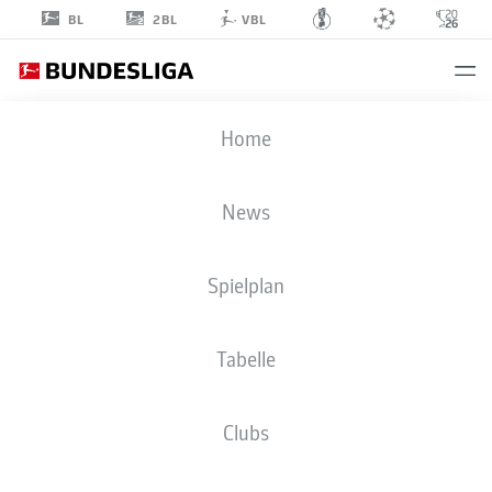
2BL
BL
VBL
SVEN
Home
MICHEL
11
News
Spielplan
ANGRIFF
Tabelle
SC PADERBORN 07
STATISTIK SAISON 2026/2027
TORE
MITSPIELER
Clubs