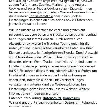
Klick auf „Alle Cookies akzeptieren“ willigst du ein, dass wir
zudem Performance Cookies, Marketing- und Analyse-
Cookies und Social-Media-Cookies setzen. Diese stammen
teilweise von diesen
Drittanbietern
. Weitere Hinweise findest
du in unserer
Cookie-Richtlinie
oder in den Cookie-
Einstellungen, in denen du auch deine Cookie-Präferenzen
jederzeit
verwalten kannst.
Wir und unsere
61
-Partner speichern und greifen auf
personenbezogene Daten wie Browserdaten oder eindeutige
Kennungen auf Ihrem Gerät zu. Durch Auswahl von
Akzeptieren aktivieren Sie Tracking-Technologien für die
unter „Wir und unsere Partner verarbeiten Daten, um Ihnen
Dienste bereitzustellen“ aufgeführten Zwecke. Durch Auswahl
Rechtliche Hinweise
Voreinstellungen verwalten
von Alle ablehnen oder Widerruf Ihrer Einwilligung werden
diese deaktiviert. Wenn Tracker deaktiviert sind, sind manche
Datenschutz
Nutzungsbedingungen
Inhalte und Anzeigen möglicherweise nicht mehr so relevant
Broadcaster
Kontakt
für Sie. Sie können dieses Menü jederzeit wieder aufrufen, um
Ihre Einstellungen zu ändern oder Ihre Einwilligung zu
Jobs
Impressum
widerrufen, indem Sie auf den Link Voreinstellungen
verwalten am unteren Rand der Webseite klicken. Ihre
Partner
Spieler
Einstellungen gelten innerhalb unseres Website. Weitere
Liveticker
AGB
Informationen finden Sie in unserer
Datenschutzerklärung.
Datenschutz
Impressum
Wir und unsere Partner verarbeiten Daten, um Folgendes