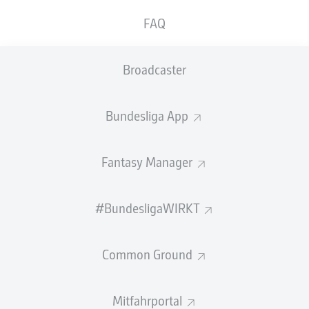
GEW.
GEW.
FAQ
ZWEIKÄMPFE
KOPFDUELLE
0
0
Broadcaster
Begangene Fouls
0
Bundesliga App
Gelbe Karten
0
Einsätze
0
Fantasy Manager
Sprints
0
#BundesligaWIRKT
Intensive Läufe
0
Common Ground
Laufdistanz (km)
0
Speed (km/h)
0
Mitfahrportal