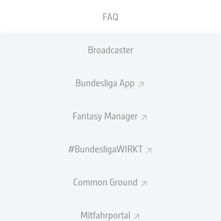
FAQ
Fazit
90'
+ 8
Union Berlin war lange das unterlegene Team, doch
Broadcaster
drehte das Topspiel durch einen tollen Volleyschuss von
Janik Haberer und einen Handelfmeter. Damit schiebt
sich Union Berlin wieder auf den zweiten Tabellenplatz
Bundesliga App
und baut den Abstand zu Leipzig auf dem ersten Nicht-
Champions-League-Platz auf sechs Punkte aus.
Fantasy Manager
SPIELENDE
#BundesligaWIRKT
Chaos im Strafraum!
90'
+ 7
Eine Flanke fliegt vors Tor, Schlager köpft in die Mitte, da
Common Ground
kommt Poulsen an den Ball. Doch Rönnows Faust lenkt
den Ball weg - Eckball. Der bringt nichts ein. Juranovic
startet einen Konter und schießt von der Mittellinie links
Mitfahrportal
aus am Tor vorbei. Dann ist das Spiel zu Ende.