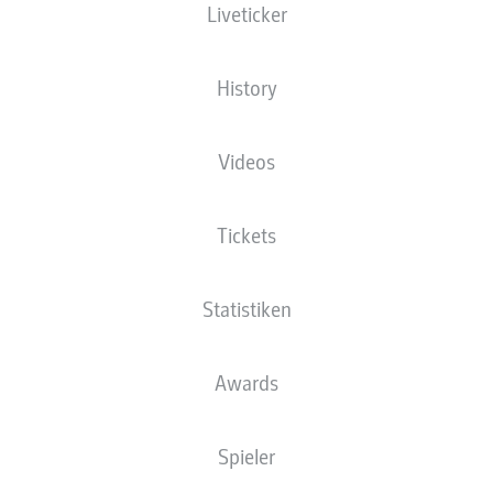
Liveticker
History
Videos
72'
R. Knoche
61'
J. Haberer
Tickets
B. Henrichs
24'
Red Bull Arena
Statistiken
(Ausverkauft)
D. Schlager
Awards
Anzeige
Spieler