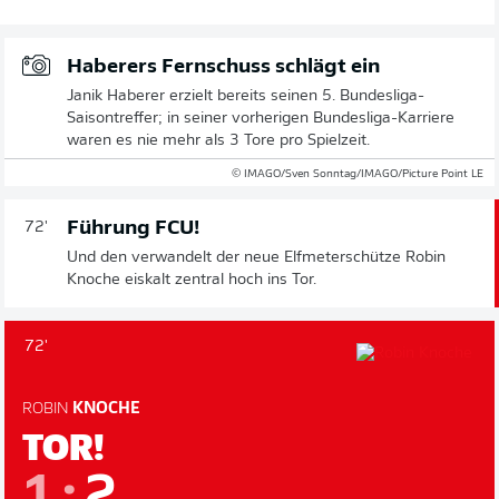
Haberers Fernschuss schlägt ein
Janik Haberer erzielt bereits seinen 5. Bundesliga-
Saisontreffer; in seiner vorherigen Bundesliga-Karriere
waren es nie mehr als 3 Tore pro Spielzeit.
© IMAGO/Sven Sonntag/IMAGO/Picture Point LE
Führung FCU!
72'
Und den verwandelt der neue Elfmeterschütze Robin
Knoche eiskalt zentral hoch ins Tor.
72'
ROBIN
KNOCHE
TOR!
1
:
2