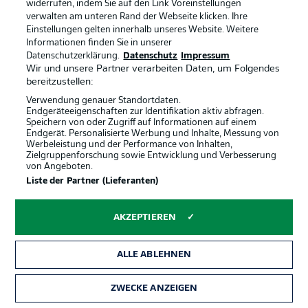
widerrufen, indem Sie auf den Link Voreinstellungen
Teams stehen defensiv solide mit fünf Mann - kein
verwalten am unteren Rand der Webseite klicken. Ihre
Durchkommen bisher.
Einstellungen gelten innerhalb unseres Website. Weitere
Informationen finden Sie in unserer
Datenschutzerklärung.
Datenschutz
Impressum
Szoboszlai
2'
Wir und unsere Partner verarbeiten Daten, um Folgendes
Der Leipziger fängt hoch einen Ball ab, dreht sich auf
bereitzustellen:
und zieht ab. Doch Knoche blockt den Schuss aus 20
Verwendung genauer Standortdaten.
Metern.
Endgeräteeigenschaften zur Identifikation aktiv abfragen.
Speichern von oder Zugriff auf Informationen auf einem
Endgerät. Personalisierte Werbung und Inhalte, Messung von
Werbeleistung und der Performance von Inhalten,
Los geht's
1'
Zielgruppenforschung sowie Entwicklung und Verbesserung
von Angeboten.
Die Gäste aus Berlin stoßen an. Sie spielen in schwarzen
Liste der Partner (Lieferanten)
Trikots. Leipzig tritt in weißem Dress an.
AKZEPTIEREN
ANSTOSS
ALLE ABLEHNEN
Orban wegen Stammzellspende auf der
ZWECKE ANZEIGEN
Bank