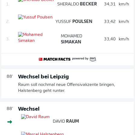
1.
SHERALDO
BECKER
34,31
km/h
2.
YUSSUF
POULSEN
33,42
km/h
MOHAMED
3.
33,40
km/h
SIMAKAN
Wechsel bei Leipzig
88'
Raum soll nochmal neue Offensivakzente bringen,
Halstenberg geht runter.
Wechsel
88'
DAVID
RAUM