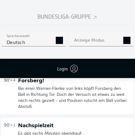
Gelb für Leite
90'
+ 5
BUNDESLIGA-GRUPPE
Der Innenverteidiger greift Poulsen im Konteransatz ans
Trikot - Gelb.
Sprachauswahl
Anzeige Modus
Deutsch
Gelbe Karte
90'
+ 5
DIOGO
LEITE
Login
Forsberg!
90'
+ 4
Bei einer Werner-Flanke von links köpft Forsberg den
Ball in Richtung Tor. Doch der Versuch ist etwas zu weit
nach rechts gezielt - und Poulsen rutscht am Ball vorbei.
Abstoß.
Nachspielzeit
90'
+ 1
Es gibt sechs Minuten obendrauf.