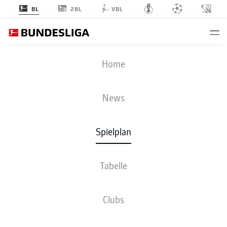
2BL
BL
VBL
RBL
-
FCU
Home
RBL
FCU
1
2
News
Spielplan
LIVE
NEWS
AUFSTELLUNGEN
STATISTIKEN
TABELLE
Tabelle
Clubs