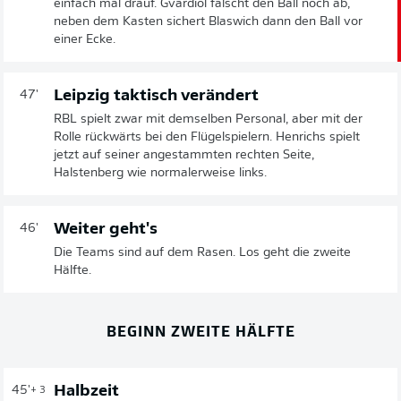
einfach mal drauf. Gvardiol fälscht den Ball noch ab,
neben dem Kasten sichert Blaswich dann den Ball vor
einer Ecke.
Leipzig taktisch verändert
47'
RBL spielt zwar mit demselben Personal, aber mit der
Rolle rückwärts bei den Flügelspielern. Henrichs spielt
jetzt auf seiner angestammten rechten Seite,
Halstenberg wie normalerweise links.
Weiter geht's
46'
Die Teams sind auf dem Rasen. Los geht die zweite
Hälfte.
BEGINN ZWEITE HÄLFTE
Halbzeit
45'
+ 3