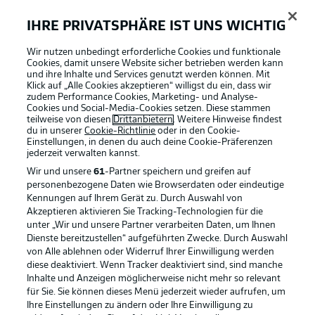
Aissa Laidouna bei seinem Bundesliga-Startelf-Debüt für
Union.
IHRE PRIVATSPHÄRE IST UNS WICHTIG
© IMAGO/BEAUTIFUL SPORTS/Jan Kaefer/IMAGO/Beautiful Sports
Wir nutzen unbedingt erforderliche Cookies und funktionale
Cookies, damit unsere Website sicher betrieben werden kann
und ihre Inhalte und Services genutzt werden können. Mit
Taktisch spannend
10'
Klick auf „Alle Cookies akzeptieren“ willigst du ein, dass wir
Leipzig spielt hier mit umgekehrten Flügelspielern.
zudem Performance Cookies, Marketing- und Analyse-
Cookies und Social-Media-Cookies setzen. Diese stammen
Benjamin Henrichs, eigentlich rechts hinten zuhause,
teilweise von diesen
Drittanbietern
. Weitere Hinweise findest
bespielt den linken Flügel. Marcel Halstenberg, eigentlich
du in unserer
Cookie-Richtlinie
oder in den Cookie-
Linksverteidiger, agiert als rechter Schienenspieler. Beide
Einstellungen, in denen du auch deine Cookie-Präferenzen
ziehen mit Ball in Richtung Zentrum.
jederzeit
verwalten kannst.
Wir und unsere
61
-Partner speichern und greifen auf
personenbezogene Daten wie Browserdaten oder eindeutige
Leipziger Pressing
8'
Kennungen auf Ihrem Gerät zu. Durch Auswahl von
Akzeptieren aktivieren Sie Tracking-Technologien für die
Szoboszlai holt erneut einen Ball am Strafraum, diesmal
unter „Wir und unsere Partner verarbeiten Daten, um Ihnen
bringt er den Ball in den Sechzehner. Doch Union blockt
Dienste bereitzustellen“ aufgeführten Zwecke. Durch Auswahl
den Angriff ab.
von Alle ablehnen oder Widerruf Ihrer Einwilligung werden
diese deaktiviert. Wenn Tracker deaktiviert sind, sind manche
Inhalte und Anzeigen möglicherweise nicht mehr so relevant
Mittelfeldspiel
5'
für Sie. Sie können dieses Menü jederzeit wieder aufrufen, um
Bisher spielt sich viel rund um die Mittellinie ab. Beide
Ihre Einstellungen zu ändern oder Ihre Einwilligung zu