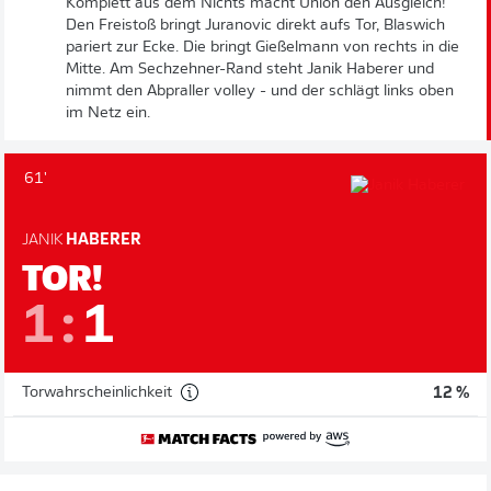
Komplett aus dem Nichts macht Union den Ausgleich!
Den Freistoß bringt Juranovic direkt aufs Tor, Blaswich
pariert zur Ecke. Die bringt Gießelmann von rechts in die
Mitte. Am Sechzehner-Rand steht Janik Haberer und
nimmt den Abpraller volley - und der schlägt links oben
im Netz ein.
61'
JANIK
HABERER
TOR!
1
:
1
Torwahrscheinlichkeit
12 %