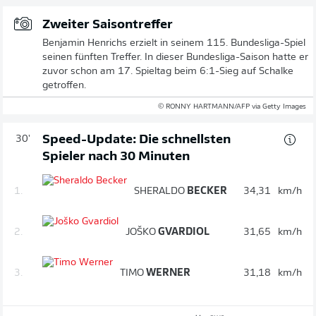
Zweiter Saisontreffer
Benjamin Henrichs erzielt in seinem 115. Bundesliga-Spiel
seinen fünften Treffer. In dieser Bundesliga-Saison hatte er
zuvor schon am 17. Spieltag beim 6:1-Sieg auf Schalke
getroffen.
© RONNY HARTMANN/AFP via Getty Images
Speed-Update: Die schnellsten
30'
Spieler nach 30 Minuten
1.
SHERALDO
BECKER
34,31
km/h
2.
JOŠKO
GVARDIOL
31,65
km/h
3.
TIMO
WERNER
31,18
km/h