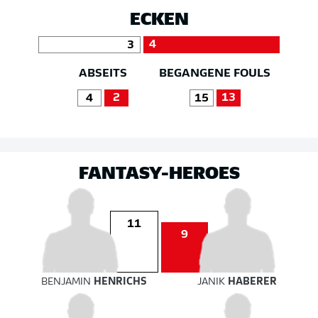
ECKEN
4
3
ABSEITS
BEGANGENE FOULS
2
13
4
15
FANTASY-HEROES
11
9
BENJAMIN
HENRICHS
JANIK
HABERER