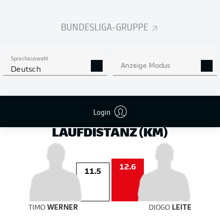
auf das Tor
auf das Tor
BUNDESLIGA-GRUPPE
2
2
Sprachauswahl
Anzeige Modus
Deutsch
DOMINIK
SZOBOSZLAI
JOSIP
JURANOVIC
Login
LAUFDISTANZ (KM)
12.6
11.5
TIMO
WERNER
DIOGO
LEITE