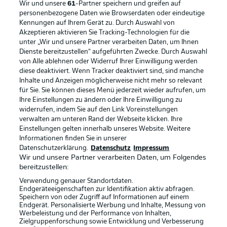
Wir und unsere
61
-Partner speichern und greifen auf
personenbezogene Daten wie Browserdaten oder eindeutige
Kennungen auf Ihrem Gerät zu. Durch Auswahl von
Akzeptieren aktivieren Sie Tracking-Technologien für die
unter „Wir und unsere Partner verarbeiten Daten, um Ihnen
Dienste bereitzustellen“ aufgeführten Zwecke. Durch Auswahl
Rechtliche Hinweise
Voreinstellungen verwalten
von Alle ablehnen oder Widerruf Ihrer Einwilligung werden
diese deaktiviert. Wenn Tracker deaktiviert sind, sind manche
Datenschutz
Nutzungsbedingungen
Inhalte und Anzeigen möglicherweise nicht mehr so relevant
Broadcaster
Kontakt
für Sie. Sie können dieses Menü jederzeit wieder aufrufen, um
Ihre Einstellungen zu ändern oder Ihre Einwilligung zu
Jobs
Impressum
widerrufen, indem Sie auf den Link Voreinstellungen
verwalten am unteren Rand der Webseite klicken. Ihre
Partner
Spieler
Einstellungen gelten innerhalb unseres Website. Weitere
Liveticker
AGB
Informationen finden Sie in unserer
Datenschutzerklärung.
Datenschutz
Impressum
Wir und unsere Partner verarbeiten Daten, um Folgendes
bereitzustellen:
Verwendung genauer Standortdaten.
Endgeräteeigenschaften zur Identifikation aktiv abfragen.
Speichern von oder Zugriff auf Informationen auf einem
Endgerät. Personalisierte Werbung und Inhalte, Messung von
Werbeleistung und der Performance von Inhalten,
Zielgruppenforschung sowie Entwicklung und Verbesserung