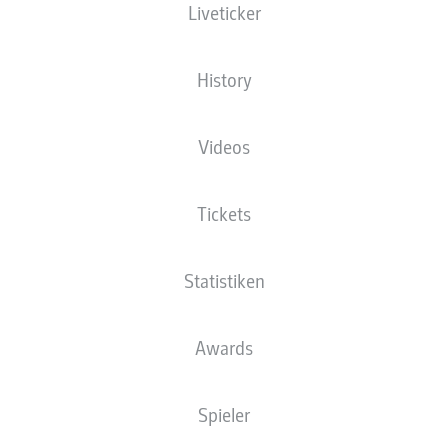
Liveticker
XGOALS
History
2
Videos
1.4
1
Tickets
0.58
Statistiken
Goals
Awards
PÄSSE
Spieler
332
624
Passquote
85 %
70 %