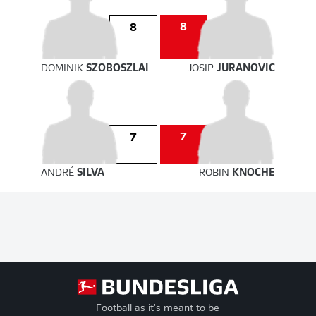
8
8
DOMINIK
SZOBOSZLAI
JOSIP
JURANOVIC
7
7
ANDRÉ
SILVA
ROBIN
KNOCHE
Football as it's meant to be