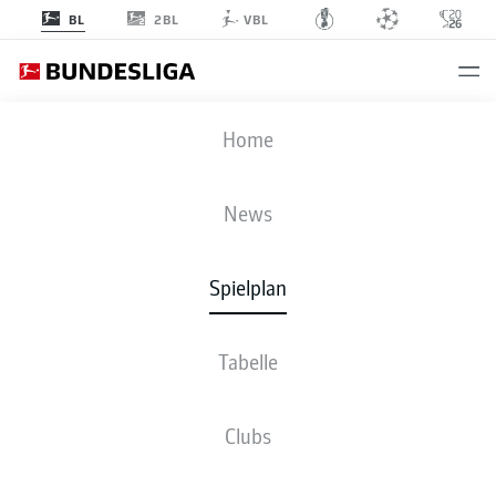
2BL
BL
VBL
RBL
-
FCU
Home
RBL
FCU
1
2
News
Spielplan
LIVE
NEWS
AUFSTELLUNGEN
STATISTIKEN
TABELLE
Tabelle
Clubs