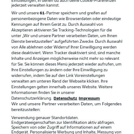
Einstellungen, in denen du auch deine Cookie-Präferenzen
jederzeit
verwalten kannst.
Wir und unsere
61
-Partner speichern und greifen auf
personenbezogene Daten wie Browserdaten oder eindeutige
Kennungen auf Ihrem Gerät zu. Durch Auswahl von
Akzeptieren aktivieren Sie Tracking-Technologien für die
unter „Wir und unsere Partner verarbeiten Daten, um Ihnen
Dienste bereitzustellen“ aufgeführten Zwecke. Durch Auswahl
Rechtliche Hinweise
Voreinstellungen verwalten
von Alle ablehnen oder Widerruf Ihrer Einwilligung werden
diese deaktiviert. Wenn Tracker deaktiviert sind, sind manche
Datenschutz
Nutzungsbedingungen
Inhalte und Anzeigen möglicherweise nicht mehr so relevant
Broadcaster
Kontakt
für Sie. Sie können dieses Menü jederzeit wieder aufrufen, um
Ihre Einstellungen zu ändern oder Ihre Einwilligung zu
Jobs
Impressum
widerrufen, indem Sie auf den Link Voreinstellungen
verwalten am unteren Rand der Webseite klicken. Ihre
Partner
Spieler
Einstellungen gelten innerhalb unseres Website. Weitere
Liveticker
AGB
Informationen finden Sie in unserer
Datenschutzerklärung.
Datenschutz
Impressum
Wir und unsere Partner verarbeiten Daten, um Folgendes
bereitzustellen:
Verwendung genauer Standortdaten.
Endgeräteeigenschaften zur Identifikation aktiv abfragen.
Speichern von oder Zugriff auf Informationen auf einem
Endgerät. Personalisierte Werbung und Inhalte, Messung von