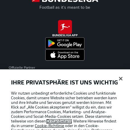
Football as it's meant to be
BUNDESLIGA APP
Offizielle Partner
IHRE PRIVATSPHÄRE IST UNS WICHTIG
Wir nutzen unbedingt erforderliche Cookies und funktionale
Cookies, damit unsere Website sicher betrieben werden kann
und ihre Inhalte und Services genutzt werden können. Mit
Klick auf „Alle Cookies akzeptieren“ willigst du ein, dass wir
zudem Performance Cookies, Marketing- und Analyse-
Cookies und Social-Media-Cookies setzen. Diese stammen
teilweise von diesen
Drittanbietern
. Weitere Hinweise findest
du in unserer
Cookie-Richtlinie
oder in den Cookie-