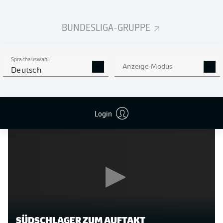
Zukunft mit ihm."
BUNDESLIGA-GRUPPE
Dan-Axel Zagadou
sagt: "Ich freue mich sehr über das
Vertrauen, das mir die Verantwortlichen des VfB
entgegenbringen. Ich werde alles in meiner Macht
Sprachauswahl
Stehende tun, um in der kommenden Saison für das
Anzeige Modus
Deutsch
Trainerteam, den Club und die Fans Bestleistungen
abzurufen. Lasst uns gemeinsam arbeiten und
erfolgreich sein!"
Login
SÜDSCHLAGER ZUM AUFTAKT