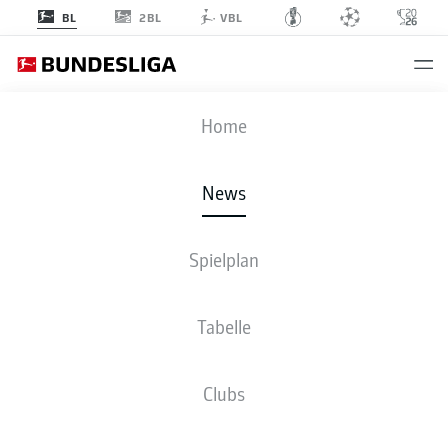
2BL
BL
VBL
Anzeige
Home
News
Dan-Axel Zagadou bleibt für den VfB Stuttgart am Ball
- ©
IMAGO/DeFodi.de
Spielplan
Tabelle
Clubs