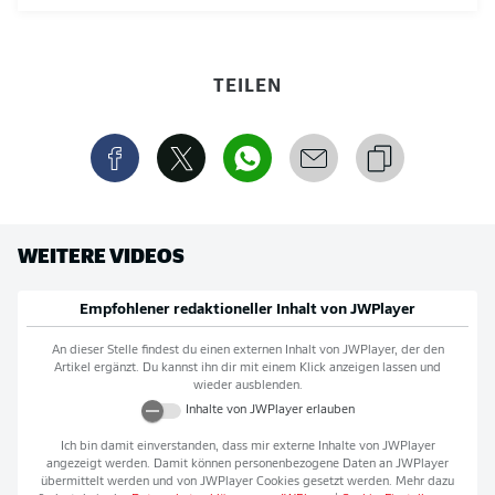
TEILEN
WEITERE VIDEOS
Empfohlener redaktioneller Inhalt von
JWPlayer
An dieser Stelle findest du einen externen Inhalt von
JWPlayer
, der den
Artikel ergänzt. Du kannst ihn dir mit einem Klick anzeigen lassen und
wieder ausblenden.
Inhalte von
JWPlayer
erlauben
Ich bin damit einverstanden, dass mir externe Inhalte von
JWPlayer
angezeigt werden. Damit können personenbezogene Daten an
JWPlayer
übermittelt werden und von
JWPlayer
Cookies gesetzt werden. Mehr dazu