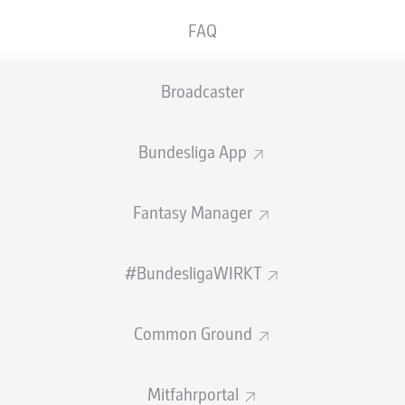
FAQ
Broadcaster
Bundesliga App
Fantasy Manager
#BundesligaWIRKT
 muss erneut für längere Zeit auf Innenverteidiger
n. Der Franzose hat sich wie schon in der letzten S
Common Ground
r erneut am Außenband im Knie verletzt und wird uns vorerst 
Mitfahrportal
bitter für ihn und für uns", sagte Cheftrainer Sebastian Hoeneß