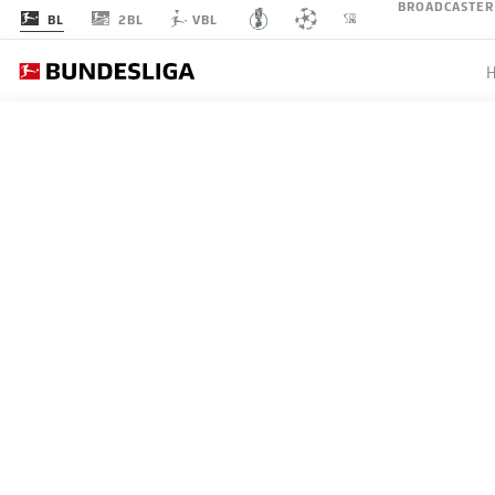
BROADCASTER
2BL
BL
VBL
BUNDESLIGA
SCHOCK
ZAGADO
26.09.2024