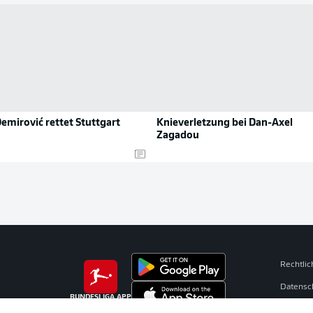
emirović rettet Stuttgart
Knieverletzung bei Dan-Axel
Zagadou
Rechtli
Datensc
BUNDESLIGA APP
Broadca