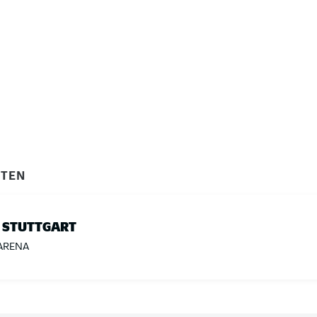
ITEN
 STUTTGART
ARENA