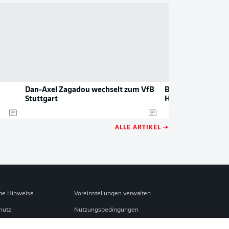
Dan-Axel Zagadou wechselt zum VfB
BVB: Zagadou fehl
Stuttgart
Hoffnung bei Rey
ALLE ARTIKEL →
che Hinweise
Voreinstellungen verwalten
hutz
Nutzungsbedingungen
ster
Kontakt