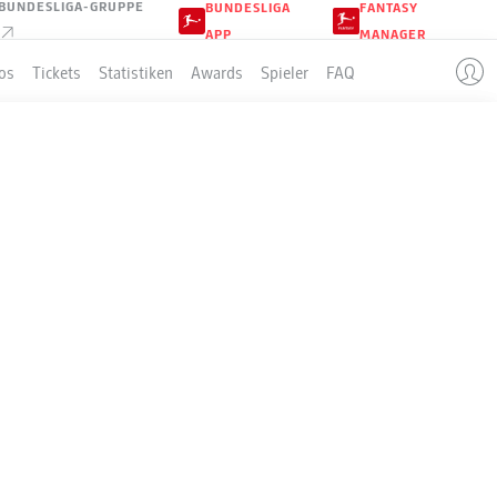
BUNDESLIGA-GRUPPE
BUNDESLIGA
FANTASY
APP
MANAGER
os
Tickets
Statistiken
Awards
Spieler
FAQ
AXEL
RLETZT