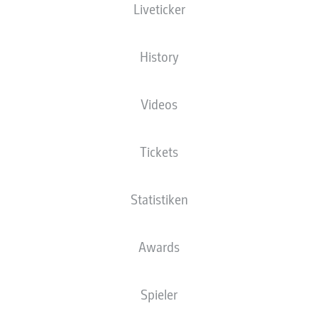
Liveticker
ird dem VfB erneut länger fehlen
- © IMAGO/Maximilian Koch
History
Videos
Tickets
Statistiken
Awards
Spieler