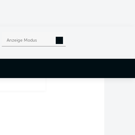
iner Knieverletzung
m der Franzose
Anzeige Modus