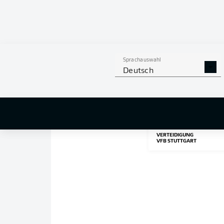
Pressekonferenz.
Da
aus und war erst vor
lediglich auf zwei Ku
Sprachauswahl
ZU DEN SPIELER
Deutsch
23
DAN-AXE
ZAGAD
VERTEIDIGUNG
VFB STUTTGART