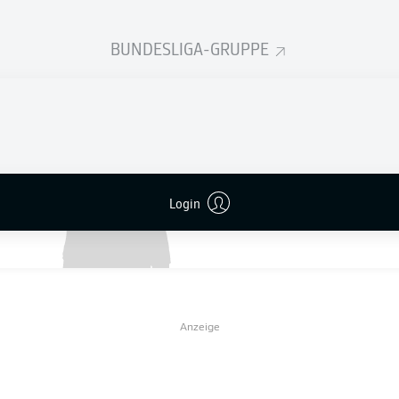
n-Axel Zagadou
fiel bereits in der letzten Saison lange mit e
 Kurzem auf den Rasen zurückgekehrt. In dieser Spielzeit ka
BUNDESLIGA-GRUPPE
rzeinsätze.
-SEITEN
L
OU
Login
Anzeige