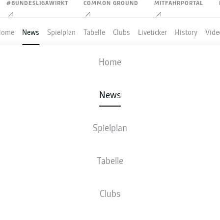
#BUNDESLIGAWIRKT
COMMON GROUND
MITFAHRPORTAL
Home
News
Spielplan
Tabelle
Clubs
Liveticker
History
Vide
Home
Anzeige
News
Spielplan
 IN STUTTGART: DAN-
Tabelle
U ERNEUT AM KNIE VE
Clubs