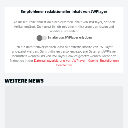
Empfohlener redaktioneller Inhalt von
JWPlayer
An dieser Stelle findest du einen externen Inhalt von
JWPlayer
, der den
Artikel ergänzt. Du kannst ihn dir mit einem Klick anzeigen lassen und
wieder ausblenden.
Inhalte von
JWPlayer
erlauben
Ich bin damit einverstanden, dass mir externe Inhalte von
JWPlayer
angezeigt werden. Damit können personenbezogene Daten an
JWPlayer
übermittelt werden und von
JWPlayer
Cookies gesetzt werden. Mehr dazu
findest du in der
Datenschutzerklärung von
JWPlayer
|
Cookie-Einstellungen
bearbeiten
WEITERE NEWS