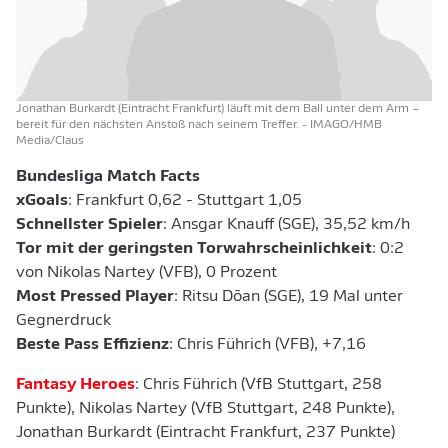
Jonathan Burkardt (Eintracht Frankfurt) läuft mit dem Ball unter dem Arm –
bereit für den nächsten Anstoß nach seinem Treffer.
- IMAGO/HMB
Media/Claus
Bundesliga Match Facts
xGoals
: Frankfurt 0,62 - Stuttgart 1,05
Schnellster Spieler
: Ansgar Knauff (SGE), 35,52 km/h
Tor mit der geringsten Torwahrscheinlichkeit
: 0:2
von Nikolas Nartey (VFB), 0 Prozent
Most Pressed Player
: Ritsu Dōan (SGE), 19 Mal unter
Gegnerdruck
Beste Pass Effizienz
: Chris Führich (VFB), +7,16
Fantasy Heroes
: Chris Führich (VfB Stuttgart, 258
Punkte), Nikolas Nartey (VfB Stuttgart, 248 Punkte),
Jonathan Burkardt (Eintracht Frankfurt, 237 Punkte)