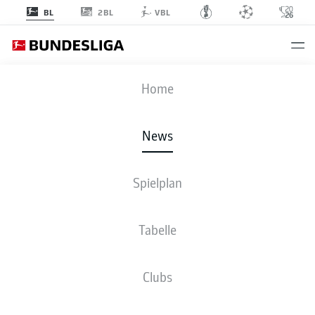
2BL
BL
VBL
Anzeige
Home
News
Spielplan
Tabelle
Clubs
STUTTGART BUCHT DIE KÖNIGSKLASSE