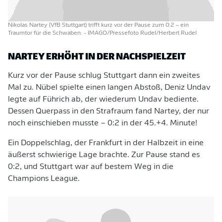
Nikolas Nartey (VfB Stuttgart) trifft kurz vor der Pause zum 0:2 – ein
Traumtor für die Schwaben.
- IMAGO/Pressefoto Rudel/Herbert Rudel
NARTEY ERHÖHT IN DER NACHSPIELZEIT
Kurz vor der Pause schlug Stuttgart dann ein zweites
Mal zu. Nübel spielte einen langen Abstoß, Deniz Undav
legte auf Führich ab, der wiederum Undav bediente.
Dessen Querpass in den Strafraum fand Nartey, der nur
noch einschieben musste – 0:2 in der 45.+4. Minute!
Ein Doppelschlag, der Frankfurt in der Halbzeit in eine
äußerst schwierige Lage brachte. Zur Pause stand es
0:2, und Stuttgart war auf bestem Weg in die
Champions League.