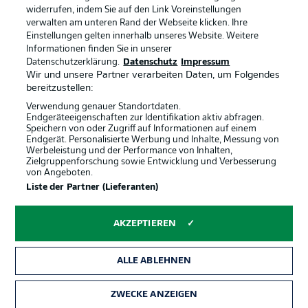
Jobs
Impressum
widerrufen, indem Sie auf den Link Voreinstellungen
verwalten am unteren Rand der Webseite klicken. Ihre
Partner
Spieler
Einstellungen gelten innerhalb unseres Website. Weitere
Liveticker
AGB
Informationen finden Sie in unserer
Datenschutzerklärung.
Datenschutz
Impressum
Wir und unsere Partner verarbeiten Daten, um Folgendes
bereitzustellen:
Verwendung genauer Standortdaten.
Endgeräteeigenschaften zur Identifikation aktiv abfragen.
Speichern von oder Zugriff auf Informationen auf einem
Endgerät. Personalisierte Werbung und Inhalte, Messung von
Werbeleistung und der Performance von Inhalten,
Zielgruppenforschung sowie Entwicklung und Verbesserung
von Angeboten.
© 2026 Bundesliga-Gruppe GmbH
Liste der Partner (Lieferanten)
Sprachauswahl
AKZEPTIEREN
Deutsch
ALLE ABLEHNEN
Anzeige Modus
ZWECKE ANZEIGEN