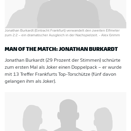
Jonathan Burkardt (Eintracht Frankfurt) verwandelt den zweiten Elfmeter
zum 2:2 – ein dramatischer Ausgleich in der Nachspielzeit.
- Alex Grimm
MAN OF THE MATCH: JONATHAN BURKARDT
Jonathan Burkardt (29 Prozent der Stimmen) schnürte
zum ersten Mal als Joker einen Doppelpack – er wurde
mit 13 Treffer Frankfurts Top-Torschütze (fünf davon
gelangen ihm als Joker).