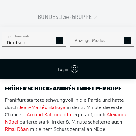
BUNDESLIGA-GRUPPE
Sprachauswahl
Anzeige Modus
Deutsch
Rasmus Kristensen (Eintracht Frankfurt) im Kopfballduell mit Angelo Stiller
Login
(VfB Stuttgart) – ein intensiver Zweikampf im Mittelfeld.
- IMAGO/HMB
Media/Claus
FRÜHER SCHOCK: ANDRÉS TRIFFT PER KOPF
Frankfurt startete schwungvoll in die Partie und hatte
durch
Jean-Mattéo Bahoya
in der 3. Minute die erste
Chance –
Arnaud Kalimuendo
legte auf, doch
Alexander
Nübel
parierte stark. In der 8. Minute scheiterte auch
Ritsu Dōan
mit einem Schuss zentral an Nübel.