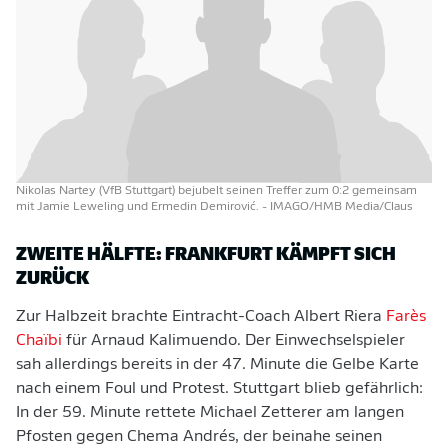
Nikolas Nartey (VfB Stuttgart) bejubelt seinen Treffer zum 0:2 gemeinsam
mit Jamie Leweling und Ermedin Demirović.
- IMAGO/HMB Media/Claus
ZWEITE HÄLFTE: FRANKFURT KÄMPFT SICH
ZURÜCK
Zur Halbzeit brachte Eintracht-Coach Albert Riera
Farès
Chaïbi
für Arnaud Kalimuendo. Der Einwechselspieler
sah allerdings bereits in der 47. Minute die Gelbe Karte
nach einem Foul und Protest. Stuttgart blieb gefährlich:
In der 59. Minute rettete Michael Zetterer am langen
Pfosten gegen Chema Andrés, der beinahe seinen