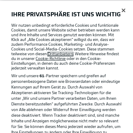
Bundesliga App
IHRE PRIVATSPHÄRE IST UNS WICHTIG
Wir nutzen unbedingt erforderliche Cookies und funktionale
Fantasy Manager
Cookies, damit unsere Website sicher betrieben werden kann
und ihre Inhalte und Services genutzt werden können. Mit
Klick auf „Alle Cookies akzeptieren“ willigst du ein, dass wir
zudem Performance Cookies, Marketing- und Analyse-
#BundesligaWIRKT
Cookies und Social-Media-Cookies setzen. Diese stammen
teilweise von diesen
Drittanbietern
. Weitere Hinweise findest
du in unserer
Cookie-Richtlinie
oder in den Cookie-
Einstellungen, in denen du auch deine Cookie-Präferenzen
Common Ground
jederzeit
verwalten kannst.
Wir und unsere
61
-Partner speichern und greifen auf
personenbezogene Daten wie Browserdaten oder eindeutige
Mitfahrportal
Kennungen auf Ihrem Gerät zu. Durch Auswahl von
Akzeptieren aktivieren Sie Tracking-Technologien für die
Football as it's meant to be
unter „Wir und unsere Partner verarbeiten Daten, um Ihnen
Dienste bereitzustellen“ aufgeführten Zwecke. Durch Auswahl
BUNDESLIGA-GRUPPE
von Alle ablehnen oder Widerruf Ihrer Einwilligung werden
diese deaktiviert. Wenn Tracker deaktiviert sind, sind manche
Inhalte und Anzeigen möglicherweise nicht mehr so relevant
BUNDESLIGA APP
für Sie. Sie können dieses Menü jederzeit wieder aufrufen, um
Sprachauswahl
Ihre Einstellungen zu ändern oder Ihre Einwilligung zu