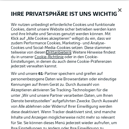
Bundesliga App
IHRE PRIVATSPHÄRE IST UNS WICHTIG
Wir nutzen unbedingt erforderliche Cookies und funktionale
Fantasy Manager
Cookies, damit unsere Website sicher betrieben werden kann
und ihre Inhalte und Services genutzt werden können. Mit
Klick auf „Alle Cookies akzeptieren“ willigst du ein, dass wir
zudem Performance Cookies, Marketing- und Analyse-
#BundesligaWIRKT
Cookies und Social-Media-Cookies setzen. Diese stammen
teilweise von diesen
Drittanbietern
. Weitere Hinweise findest
du in unserer
Cookie-Richtlinie
oder in den Cookie-
Einstellungen, in denen du auch deine Cookie-Präferenzen
Common Ground
jederzeit
verwalten kannst.
Wir und unsere
61
-Partner speichern und greifen auf
personenbezogene Daten wie Browserdaten oder eindeutige
Mitfahrportal
Kennungen auf Ihrem Gerät zu. Durch Auswahl von
Akzeptieren aktivieren Sie Tracking-Technologien für die
Football as it's meant to be
unter „Wir und unsere Partner verarbeiten Daten, um Ihnen
Dienste bereitzustellen“ aufgeführten Zwecke. Durch Auswahl
BUNDESLIGA-GRUPPE
von Alle ablehnen oder Widerruf Ihrer Einwilligung werden
diese deaktiviert. Wenn Tracker deaktiviert sind, sind manche
Inhalte und Anzeigen möglicherweise nicht mehr so relevant
BUNDESLIGA APP
für Sie. Sie können dieses Menü jederzeit wieder aufrufen, um
Sprachauswahl
Ihre Einstellungen zu ändern oder Ihre Einwilligung zu