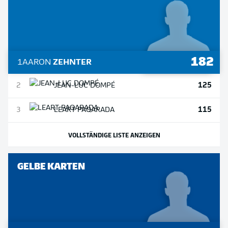
182
1
AARON
ZEHNTER
125
2
JEAN-LUC
DOMPÉ
115
3
LEART
PAQARADA
VOLLSTÄNDIGE LISTE ANZEIGEN
GELBE KARTEN