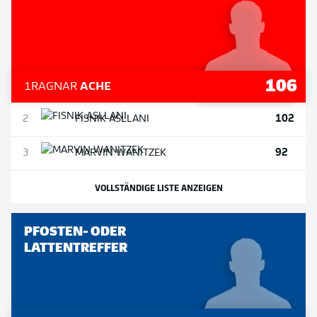
106
1
RAGNAR
ACHE
102
2
FISNIK
ASLLANI
92
3
MARVIN
WANITZEK
VOLLSTÄNDIGE LISTE ANZEIGEN
PFOSTEN- ODER
LATTENTREFFER