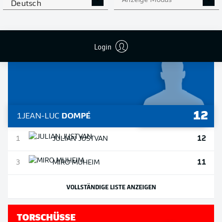
Anzeige Modus
Deutsch
VOLLSTÄNDIGE LISTE ANZEIGEN
Login
VORLAGEN
12
1
JEAN-LUC
DOMPÉ
12
1
JULIAN
JUSTVAN
11
3
MIRO
MUHEIM
VOLLSTÄNDIGE LISTE ANZEIGEN
TORSCHÜSSE