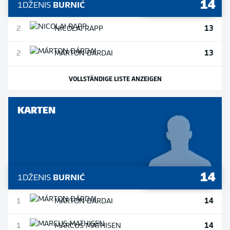
14
1
DŽENIS
BURNIĆ
13
2
NICOLAI
RAPP
13
2
MÁRTON
DÁRDAI
VOLLSTÄNDIGE LISTE ANZEIGEN
KARTEN
14
1
DŽENIS
BURNIĆ
14
1
MÁRTON
DÁRDAI
14
1
MARCUS
MATHISEN