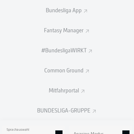
Bundesliga App
3
SEMIH
ŞAHIN
3
BORIS
TOMIAK
Fantasy Manager
WENIGER
MEHR LADEN
ANZEIGEN
#BundesligaWIRKT
TORE
Common Ground
Mitfahrportal
22
1
DAVIE
SELKE
BUNDESLIGA-GRUPPE
19
2
MARTIJN
KAARS
Sprachauswahl
18
3
FISNIK
ASLLANI