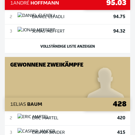
95.03
1
ANDRÉ
HOFFMANN
94.75
2
DANIEL
ELFADLI
94.32
3
JONAS
MEFFERT
VOLLSTÄNDIGE LISTE ANZEIGEN
GEWONNENE ZWEIKÄMPFE
428
1
ELIAS
BAUM
420
2
ERIC
MARTEL
415
3
CASPAR
JANDER