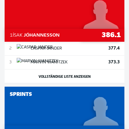
386.1
1
ÍSAK
JÓHANNESSON
377.4
2
CASPAR
JANDER
373.3
3
MARVIN
WANITZEK
VOLLSTÄNDIGE LISTE ANZEIGEN
SPRINTS