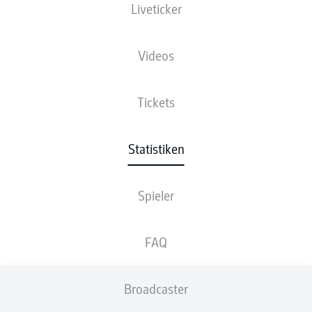
Liveticker
Videos
5
1
JULIAN
GREEN
Tickets
4
2
ÍSAK
JÓHANNESSON
4
RAPHAEL
OBERMAIR
Statistiken
3
4
DAVIE
SELKE
Spieler
3
LUCA
WALDSCHMIDT
FAQ
3
FRASER
HORNBY
3
MARC
LORENZ
Broadcaster
3
CARLO
SICKINGER