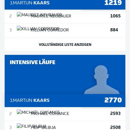
1219
1
MARTIJN
KAARS
1065
2
MAURICE
NEUBAUER
884
3
KILLIAN
CORREDOR
VOLLSTÄNDIGE LISTE ANZEIGEN
INTENSIVE LÄUFE
2770
1
MARTIJN
KAARS
2593
2
MICHAËL
CUISANCE
2508
3
FILIP
BILBIJA