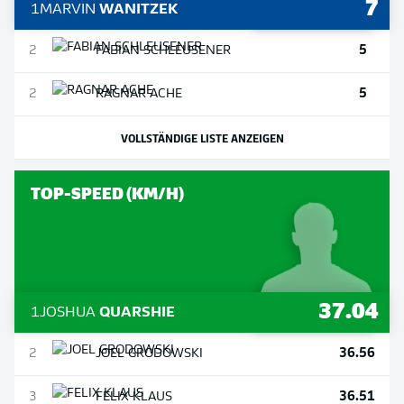
7
1
MARVIN
WANITZEK
5
2
FABIAN
SCHLEUSENER
5
2
RAGNAR
ACHE
VOLLSTÄNDIGE LISTE ANZEIGEN
TOP-SPEED (KM/H)
37.04
1
JOSHUA
QUARSHIE
36.56
2
JOEL
GRODOWSKI
36.51
3
FELIX
KLAUS