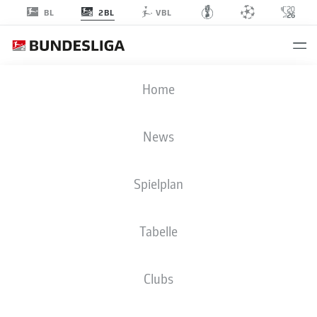
2BL
BL
VBL
2. BUNDESLIGA STATISTIKEN 2024-
Home
2025
News
SPIELER
ÜBERSICHT
CLUBS
BMF ZONE
Spielplan
Season
2024-2025
Tabelle
Clubs
VERWANDELTE ELFMETER