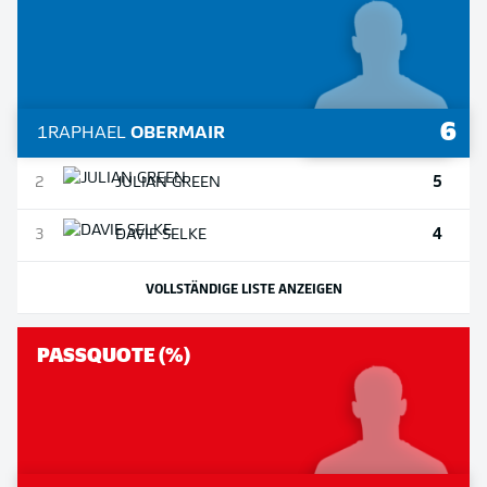
6
1
RAPHAEL
OBERMAIR
5
2
JULIAN
GREEN
4
3
DAVIE
SELKE
VOLLSTÄNDIGE LISTE ANZEIGEN
PASSQUOTE (%)