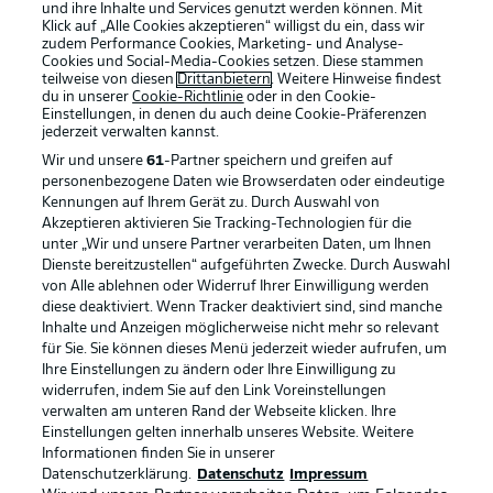
und ihre Inhalte und Services genutzt werden können. Mit
Klick auf „Alle Cookies akzeptieren“ willigst du ein, dass wir
zudem Performance Cookies, Marketing- und Analyse-
Cookies und Social-Media-Cookies setzen. Diese stammen
teilweise von diesen
Drittanbietern
. Weitere Hinweise findest
du in unserer
Cookie-Richtlinie
oder in den Cookie-
Einstellungen, in denen du auch deine Cookie-Präferenzen
jederzeit
verwalten kannst.
Wir und unsere
61
-Partner speichern und greifen auf
personenbezogene Daten wie Browserdaten oder eindeutige
Kennungen auf Ihrem Gerät zu. Durch Auswahl von
Akzeptieren aktivieren Sie Tracking-Technologien für die
unter „Wir und unsere Partner verarbeiten Daten, um Ihnen
Dienste bereitzustellen“ aufgeführten Zwecke. Durch Auswahl
Rechtliche Hinweise
Voreinstellungen verwalten
von Alle ablehnen oder Widerruf Ihrer Einwilligung werden
diese deaktiviert. Wenn Tracker deaktiviert sind, sind manche
Datenschutz
Nutzungsbedingungen
Inhalte und Anzeigen möglicherweise nicht mehr so relevant
Broadcaster
Kontakt
für Sie. Sie können dieses Menü jederzeit wieder aufrufen, um
Ihre Einstellungen zu ändern oder Ihre Einwilligung zu
Jobs
Impressum
widerrufen, indem Sie auf den Link Voreinstellungen
verwalten am unteren Rand der Webseite klicken. Ihre
Partner
Spieler
Einstellungen gelten innerhalb unseres Website. Weitere
Liveticker
AGB
Informationen finden Sie in unserer
Datenschutzerklärung.
Datenschutz
Impressum