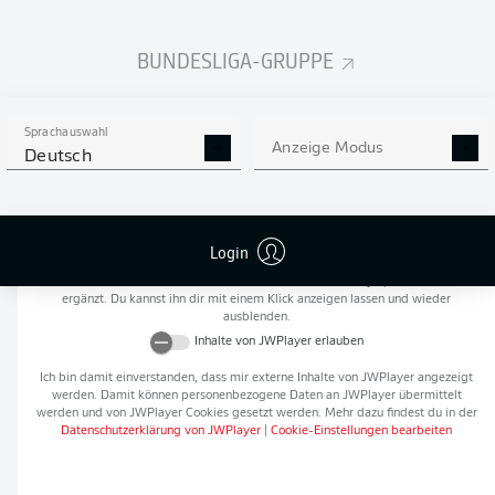
Flanken
0
BUNDESLIGA-GRUPPE
NOCH MEHR BUNDESLIGA
APP STORE
GOOGLE PLAY
IN DER APP!
Sprachauswahl
Anzeige Modus
Deutsch
Empfohlener redaktioneller Inhalt von
JWPlayer
Login
An dieser Stelle findest du einen externen Inhalt von
JWPlayer
, der den Artikel
ergänzt. Du kannst ihn dir mit einem Klick anzeigen lassen und wieder
ausblenden.
Inhalte von
JWPlayer
erlauben
Ich bin damit einverstanden, dass mir externe Inhalte von
JWPlayer
angezeigt
werden. Damit können personenbezogene Daten an
JWPlayer
übermittelt
werden und von
JWPlayer
Cookies gesetzt werden. Mehr dazu findest du in der
Datenschutzerklärung von
JWPlayer
|
Cookie-Einstellungen bearbeiten