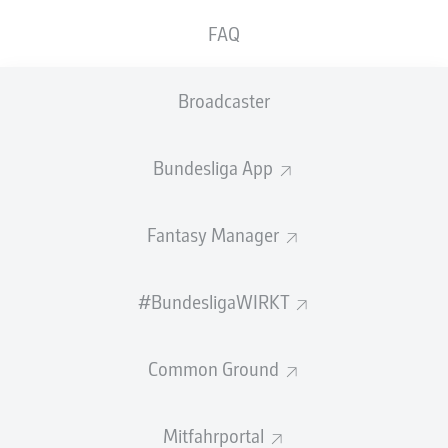
FAQ
GEW.
GEW.
ZWEIKÄMPFE
KOPFDUELLE
0
0
Broadcaster
Begangene Fouls
0
Bundesliga App
Gelbe Karten
0
Fantasy Manager
Einsätze
0
Sprints
0
#BundesligaWIRKT
Intensive Läufe
0
Common Ground
Laufdistanz (km)
0
Mitfahrportal
Speed (km/h)
0