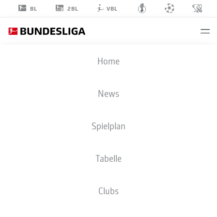
2BL
BL
VBL
ÍSAK
Home
JÓHANNESSON
8
News
Spielplan
MITTELFELD
Tabelle
1. FC KÖLN
STATISTIK SAISON 2026/2027
TORE
MITSPIELER
Clubs