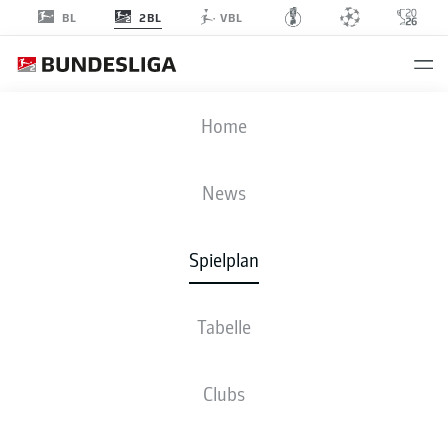
2BL
BL
VBL
FCM
-
KSC
Home
News
Spielplan
LIVE
NEWS
AUFSTELLUNGEN
STATISTIKEN
TABELLE
Tabelle
Clubs