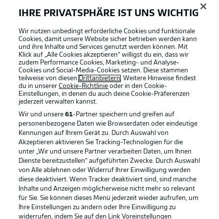
IHRE PRIVATSPHÄRE IST UNS WICHTIG
Wir nutzen unbedingt erforderliche Cookies und funktionale
Cookies, damit unsere Website sicher betrieben werden kann
und ihre Inhalte und Services genutzt werden können. Mit
Klick auf „Alle Cookies akzeptieren“ willigst du ein, dass wir
zudem Performance Cookies, Marketing- und Analyse-
Cookies und Social-Media-Cookies setzen. Diese stammen
teilweise von diesen
Drittanbietern
. Weitere Hinweise findest
du in unserer
Cookie-Richtlinie
oder in den Cookie-
Einstellungen, in denen du auch deine Cookie-Präferenzen
jederzeit
verwalten kannst.
Wir und unsere
61
-Partner speichern und greifen auf
personenbezogene Daten wie Browserdaten oder eindeutige
Kennungen auf Ihrem Gerät zu. Durch Auswahl von
Akzeptieren aktivieren Sie Tracking-Technologien für die
unter „Wir und unsere Partner verarbeiten Daten, um Ihnen
Dienste bereitzustellen“ aufgeführten Zwecke. Durch Auswahl
Rechtliche Hinweise
Voreinstellungen verwalten
von Alle ablehnen oder Widerruf Ihrer Einwilligung werden
diese deaktiviert. Wenn Tracker deaktiviert sind, sind manche
Datenschutz
Nutzungsbedingungen
Inhalte und Anzeigen möglicherweise nicht mehr so relevant
Kontakt
Jobs
für Sie. Sie können dieses Menü jederzeit wieder aufrufen, um
Ihre Einstellungen zu ändern oder Ihre Einwilligung zu
Impressum
Partner
widerrufen, indem Sie auf den Link Voreinstellungen