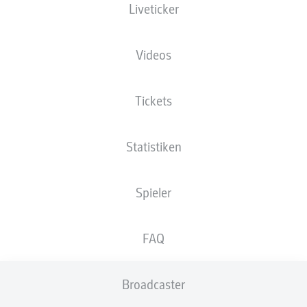
Liveticker
XGOALS
Videos
Tickets
Statistiken
Spieler
Goals
FAQ
PÄSSE
Broadcaster
0
0
Passquote
0 %
0 %