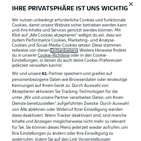
IHRE PRIVATSPHÄRE IST UNS WICHTIG
Wir nutzen unbedingt erforderliche Cookies und funktionale
Cookies, damit unsere Website sicher betrieben werden kann
und ihre Inhalte und Services genutzt werden können. Mit
Klick auf „Alle Cookies akzeptieren“ willigst du ein, dass wir
zudem Performance Cookies, Marketing- und Analyse-
Cookies und Social-Media-Cookies setzen. Diese stammen
teilweise von diesen
Drittanbietern
. Weitere Hinweise findest
du in unserer
Cookie-Richtlinie
oder in den Cookie-
Einstellungen, in denen du auch deine Cookie-Präferenzen
jederzeit
verwalten kannst.
Wir und unsere
61
-Partner speichern und greifen auf
personenbezogene Daten wie Browserdaten oder eindeutige
Kennungen auf Ihrem Gerät zu. Durch Auswahl von
Akzeptieren aktivieren Sie Tracking-Technologien für die
unter „Wir und unsere Partner verarbeiten Daten, um Ihnen
Dienste bereitzustellen“ aufgeführten Zwecke. Durch Auswahl
Rechtliche Hinweise
Voreinstellungen verwalten
von Alle ablehnen oder Widerruf Ihrer Einwilligung werden
diese deaktiviert. Wenn Tracker deaktiviert sind, sind manche
Datenschutz
Nutzungsbedingungen
Inhalte und Anzeigen möglicherweise nicht mehr so relevant
Kontakt
Jobs
für Sie. Sie können dieses Menü jederzeit wieder aufrufen, um
Ihre Einstellungen zu ändern oder Ihre Einwilligung zu
Impressum
Partner
widerrufen, indem Sie auf den Link Voreinstellungen