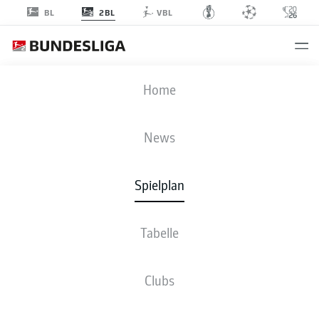
2BL
BL
VBL
SVD
-
OSN
Home
News
Spielplan
LIVE
NEWS
AUFSTELLUNGEN
STATISTIKEN
TABELLE
Tabelle
Clubs