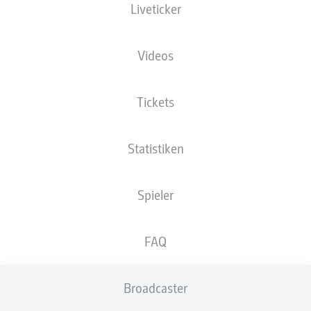
Liveticker
XGOALS
Videos
Tickets
Statistiken
Spieler
Goals
FAQ
PÄSSE
Broadcaster
0
0
Passquote
0 %
0 %