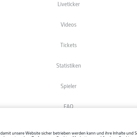
Liveticker
Die Startaufstellung wird 60 Minuten vor Anpfiff veröffentlicht.
Videos
Tickets
Statistiken
Spieler
FAQ
Rechtli
Broadcaster
Datensc
 damit unsere Website sicher betrieben werden kann und ihre Inhalte und S
BUNDESLIGA APP