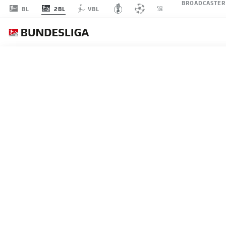
BROADCASTER
2BL
BL
VBL
SPIELTAG 34
LI