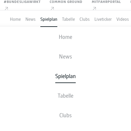
#BUNDESLIGAWIRKT
COMMON GROUND
MITFAHRPORTAL
Home
News
Spielplan
Tabelle
Clubs
Liveticker
Videos
SV DARMSTADT 98
-
VFL OSNABRÜCK
Home
News
Spielplan
VE
NEWS
AUFSTELLUNGEN
STATISTIKEN
TABE
Tabelle
Clubs
Bleib am Ball