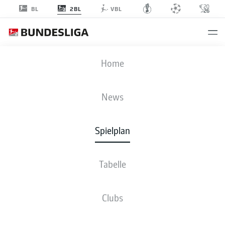
2BL
BL
VBL
BSC
-
KSV
Home
News
Spielplan
LIVE
NEWS
AUFSTELLUNGEN
STATISTIKEN
TABELLE
Tabelle
Clubs