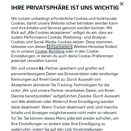
IHRE PRIVATSPHÄRE IST UNS WICHTIG
Wir nutzen unbedingt erforderliche Cookies und funktionale
Cookies, damit unsere Website sicher betrieben werden kann
und ihre Inhalte und Services genutzt werden können. Mit
Klick auf „Alle Cookies akzeptieren“ willigst du ein, dass wir
zudem Performance Cookies, Marketing- und Analyse-
Cookies und Social-Media-Cookies setzen. Diese stammen
teilweise von diesen
Drittanbietern
. Weitere Hinweise findest
du in unserer
Cookie-Richtlinie
oder in den Cookie-
Einstellungen, in denen du auch deine Cookie-Präferenzen
jederzeit
verwalten kannst.
Wir und unsere
61
-Partner speichern und greifen auf
personenbezogene Daten wie Browserdaten oder eindeutige
Kennungen auf Ihrem Gerät zu. Durch Auswahl von
Akzeptieren aktivieren Sie Tracking-Technologien für die
unter „Wir und unsere Partner verarbeiten Daten, um Ihnen
Dienste bereitzustellen“ aufgeführten Zwecke. Durch Auswahl
Rechtliche Hinweise
Voreinstellungen verwalten
von Alle ablehnen oder Widerruf Ihrer Einwilligung werden
diese deaktiviert. Wenn Tracker deaktiviert sind, sind manche
Datenschutz
Nutzungsbedingungen
Inhalte und Anzeigen möglicherweise nicht mehr so relevant
Kontakt
Jobs
für Sie. Sie können dieses Menü jederzeit wieder aufrufen, um
Ihre Einstellungen zu ändern oder Ihre Einwilligung zu
Impressum
Partner
widerrufen, indem Sie auf den Link Voreinstellungen