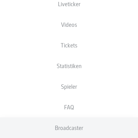
Liveticker
XGOALS
Videos
Tickets
Statistiken
Spieler
Goals
FAQ
PÄSSE
Broadcaster
0
0
Passquote
0 %
0 %