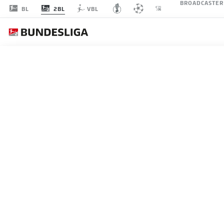
BROADCASTER
2BL
BL
VBL
SPIELTAG 13
LI