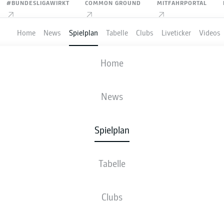
#BUNDESLIGAWIRKT
COMMON GROUND
MITFAHRPORTAL
Home
News
Spielplan
Tabelle
Clubs
Liveticker
Videos
HERTHA BSC
-
KARLSRUHER SC
Home
News
Spielplan
VE
NEWS
AUFSTELLUNGEN
STATISTIKEN
TABE
Tabelle
Clubs
Bleib am Ball