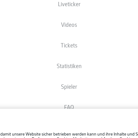
Liveticker
Die Startaufstellung wird 60 Minuten vor Anpfiff veröffentlicht.
Videos
Tickets
Statistiken
Spieler
FAQ
Rechtli
Broadcaster
Datensc
 damit unsere Website sicher betrieben werden kann und ihre Inhalte und S
BUNDESLIGA APP