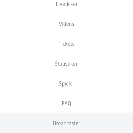
Liveticker
XGOALS
Videos
Tickets
Statistiken
Spieler
Goals
FAQ
PÄSSE
Broadcaster
0
0