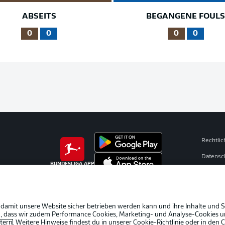
ABSEITS
BEGANGENE FOUL
0
0
0
0
Rechtli
Datensc
BUNDESLIGA APP
Kontakt
Impres
Spieler
 damit unsere Website sicher betrieben werden kann und ihre Inhalte und S
ein, dass wir zudem Performance Cookies, Marketing- und Analyse-Cookies u
AGB
etern
. Weitere Hinweise findest du in unserer
Cookie-Richtlinie
oder in den 