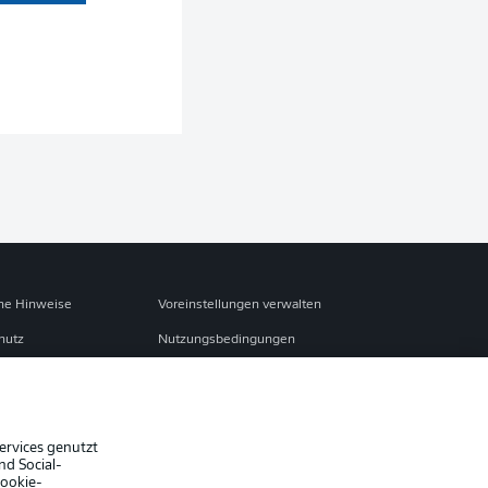
S
che Hinweise
Voreinstellungen verwalten
hutz
Nutzungsbedingungen
Jobs
sum
Partner
Liveticker
ervices genutzt
nd Social-
Cookie-