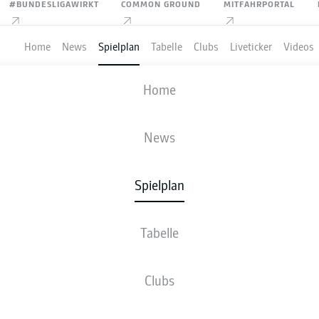
#BUNDESLIGAWIRKT
COMMON GROUND
MITFAHRPORTAL
Home
News
Spielplan
Tabelle
Clubs
Liveticker
Videos
FC ST. PAULI
-
VFL BOCHUM 184
Home
News
Spielplan
VE
NEWS
AUFSTELLUNGEN
STATISTIKEN
TABE
Tabelle
Clubs