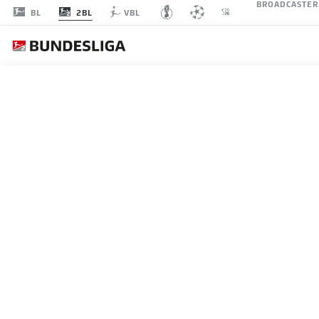
BROADCASTER
2BL
BL
VBL
SPIELTAG 12
LI