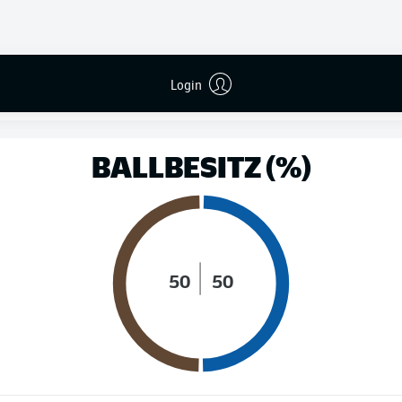
LAUFDISTANZ (KM)
Login
BALLBESITZ (%)
50
50