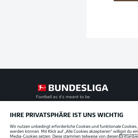
Football as it's meant to be
Offizielle Partner
IHRE PRIVATSPHÄRE IST UNS WICHTIG
Wir nutzen unbedingt erforderliche Cookies und funktionale Cookies,
werden können. Mit Klick auf „Alle Cookies akzeptieren“ willigst du 
Media-Cookies setzen. Diese stammen teilweise von diesen
Drittanbi