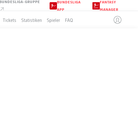
BUNDESLIGA-GRUPPE
BUNDESLIGA
FANTASY
APP
MANAGER
Tickets
Statistiken
Spieler
FAQ
8
LLE
+/-
Pkt