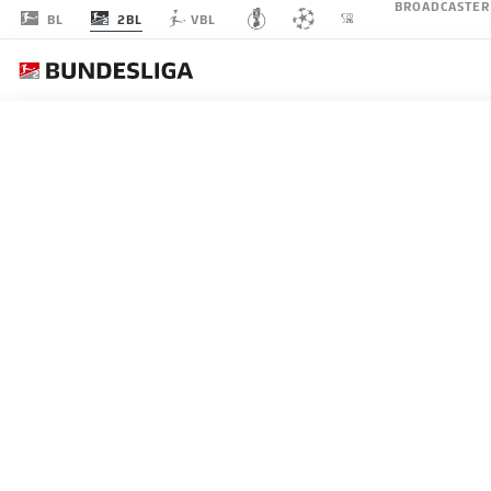
BROADCASTER
2BL
BL
VBL
SPVGG
SPIELTAG 11
LI
Sp