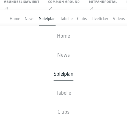
#BUNDESLIGAWIRKT
COMMON GROUND
MITFAHRPORTAL
Home
News
Spielplan
Tabelle
Clubs
Liveticker
Videos
 GREUTHER FÜRTH
-
SV DARMSTADT 9
Home
SGF
SVD
1
5
News
Spielplan
VE
NEWS
AUFSTELLUNGEN
STATISTIKEN
TABE
Tabelle
S-U-N
T
Clubs