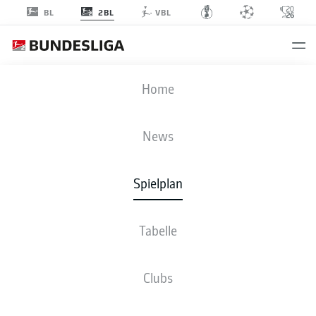
2BL
BL
VBL
SGF
-
SVD
Home
SGF
SVD
1
5
News
Spielplan
LIVE
NEWS
AUFSTELLUNGEN
STATISTIKEN
TABELLE
Tabelle
Clubs