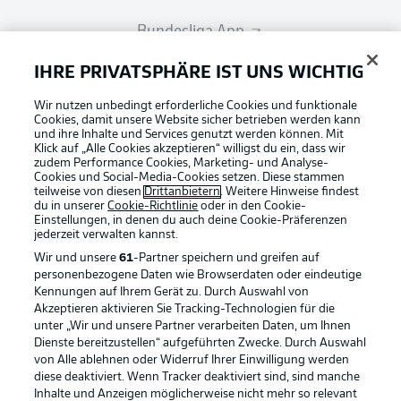
Bundesliga App
IHRE PRIVATSPHÄRE IST UNS WICHTIG
Fantasy Manager
Wir nutzen unbedingt erforderliche Cookies und funktionale
Cookies, damit unsere Website sicher betrieben werden kann
und ihre Inhalte und Services genutzt werden können. Mit
#BundesligaWIRKT
Klick auf „Alle Cookies akzeptieren“ willigst du ein, dass wir
zudem Performance Cookies, Marketing- und Analyse-
Cookies und Social-Media-Cookies setzen. Diese stammen
teilweise von diesen
Drittanbietern
. Weitere Hinweise findest
Common Ground
du in unserer
Cookie-Richtlinie
oder in den Cookie-
Einstellungen, in denen du auch deine Cookie-Präferenzen
jederzeit
verwalten kannst.
Wir und unsere
61
-Partner speichern und greifen auf
Mitfahrportal
personenbezogene Daten wie Browserdaten oder eindeutige
Kennungen auf Ihrem Gerät zu. Durch Auswahl von
Football as it's meant to be
Akzeptieren aktivieren Sie Tracking-Technologien für die
BUNDESLIGA-GRUPPE
unter „Wir und unsere Partner verarbeiten Daten, um Ihnen
Dienste bereitzustellen“ aufgeführten Zwecke. Durch Auswahl
von Alle ablehnen oder Widerruf Ihrer Einwilligung werden
diese deaktiviert. Wenn Tracker deaktiviert sind, sind manche
Sprachauswahl
Inhalte und Anzeigen möglicherweise nicht mehr so relevant
BUNDESLIGA APP