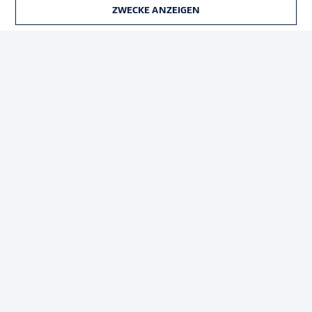
ZWECKE ANZEIGEN
Rechtliche Hinweise
Voreinstellungen verwalten
Datenschutz
Nutzungsbedingungen
Kontakt
Jobs
Impressum
Partner
Spieler
Liveticker
AGB
© 2026 Bundesliga-Gruppe GmbH
Sprachauswahl