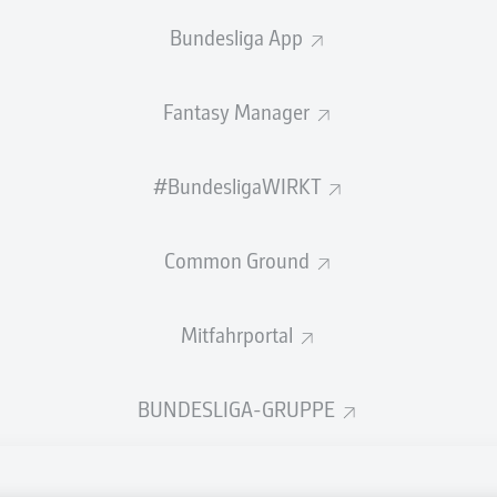
Bundesliga App
Fantasy Manager
U23-ASIENMEISTER UCHINO
ZURÜCK BEI DER FORTUNA
#BundesligaWIRKT
f
Tzolis und Engelhardt fehlen - das
Trainingsupdate aus Düsseldorf.
Common Ground
07.05.2024
Mitfahrportal
BUNDESLIGA-GRUPPE
Rechtli
Datensc