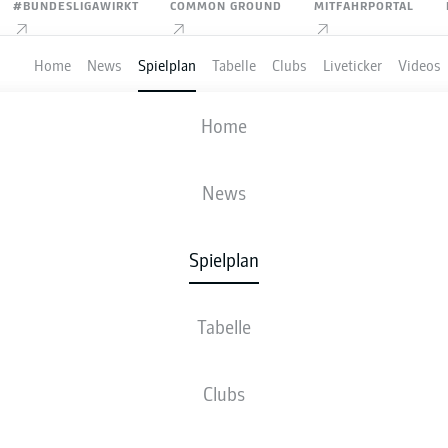
#BUNDESLIGAWIRKT
COMMON GROUND
MITFAHRPORTAL
Home
News
Spielplan
Tabelle
Clubs
Liveticker
Videos
HOLSTEIN KIEL
-
FORTUNA DÜSSEL
Home
KSV
F95
1
1
News
Spielplan
VE
NEWS
AUFSTELLUNGEN
STATISTIKEN
TABE
Tabelle
Clubs