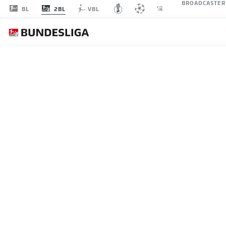
BROADCASTER
2BL
BL
VBL
SPIELTAG 33
LI