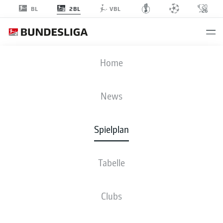
2BL
BL
VBL
STP
-
HSV
Home
STP
HSV
2
2
News
Spielplan
LIVE
NEWS
AUFSTELLUNGEN
STATISTIKEN
TABELLE
Tabelle
Sp
S-U-N
T
+/-
Pkt
Clubs