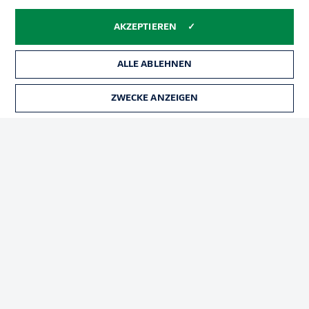
Impressum
Partner
Spieler
Liveticker
AKZEPTIEREN
AGB
ALLE ABLEHNEN
ZWECKE ANZEIGEN
© 2026 Bundesliga-Gruppe GmbH
Sprachauswahl
Deutsch
Anzeige Modus